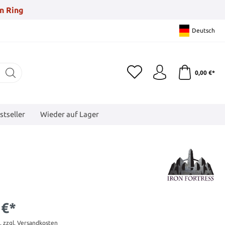
n Ring
Deutsch
0,00 €*
stseller
Wieder auf Lager
 €*
t. zzgl. Versandkosten