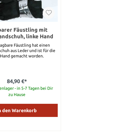
arer Fäustling mit
ndschuh, linke Hand
ragbare Fäustling hat einen
huh aus Leder und ist für die
e Hand gemacht worden.
84,90 €*
nlager - in 5-7 Tagen bei Dir
zu Hause
n den Warenkorb