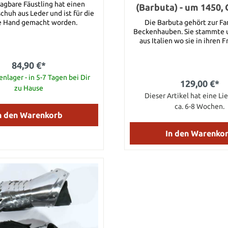
ragbare Fäustling hat einen
(Barbuta) - um 1450,
huh aus Leder und ist für die
e Hand gemacht worden.
Die Barbuta gehört zur Fa
Beckenhauben. Sie stammte u
aus Italien wo sie in ihren
bereits im 14. Jhd. Auftrat un
rasch über ganz Europa ausbre
84,90 €*
italienische Beckenhaube von
nlager - in 5-7 Tagen bei Dir
for Battle zeichnet sich d
129,00 €*
besonders tief gezogenes 
zu Hause
Dieser Artikel hat eine Lie
zulaufendes Naseneisen 
Mittelalter Helm wurde 
ca. 6-8 Wochen.
Stahlblech hergestellt und
n den Warenkorb
poliert. Größe Umfang inkl. l
cm L 63 cm XL 65 
In den Warenko