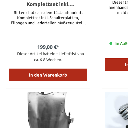
Dieser t
Komplettset inkl.
Innenhandsc
Schulterplatten, Ellbogen
Ritterschutz aus dem 14. Jahrhundert.
recht
Komplettset inkl. Schulterplatten,
Ellbogen und Lederteilen.Mußzeug stellt
den Übergang zwischen zwei
verschiedenen Konzepten von Mittelalter
Rüstungen dar: Den Kettenpanzern des
Früh- und Hochmittelalters und den
Im Auße
199,00 €*
Plattenrüstungen des Spätmittelalters. Das
Mußzeug von Get Dressed for Battle wurde
Dieser Artikel hat eine Lieferfrist von
in der Zeit von 1320 – 1370 getragen.Es
ca. 6-8 Wochen.
besteht aus Schultern, Ellbogenkachel und
I
Unterarmzeug. Die Metallteile des
Mußzeug sind aus 1,6mm Stahl gefertigt.
In den Warenkorb