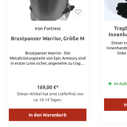
Tragb
Iron Fortress
Innenha
Brustpanzer Warrior, Größe M
Dieser t
Innenhandsc
Brustpanzer Warrior - Die
link
Metallrüstungsteile von Epic Armoury sind
in erster Linie sicher, angenehm zu tragen
und funktional. Es können
Rüstungseinzelteile oder komplette
Rüstungssets gekauft werden. So hat der
Spieler die Möglichkeit seine Rüstung zu
Im Auße
169,00 €*
personalisieren. Dieser Brustpanzer
besteht aus 1,4 mm starkem Stahl und
Dieser Artikel hat eine Lieferfrist von
wurde mit einer Innenverkleidung aus
ca. 10-14 Tagen.
Leder ausgestattet. Mit Hilfe von
I
Lederriemen lässt sich diese mit
glänzenden Nieten verzierte Rüstung
In den Warenkorb
anpassen. Details: Schulterlänge: 60 cm (M)
Riemen: 105 cm (M) Taille: 60 cm (M) Arm: