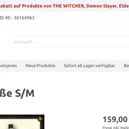
abatt auf Produkte von THE WITCHER, Demon Slayer, Elde
(0) 40 - 36164963
otspreis
Neue Produkte
Sofort ab Lager verfügbar
Be
r
öße S/M
159,00
Preise inkl. MwS