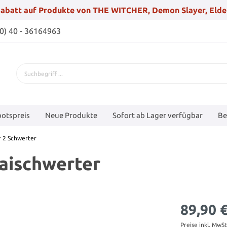
abatt auf Produkte von THE WITCHER, Demon Slayer, Elde
(0) 40 - 36164963
otspreis
Neue Produkte
Sofort ab Lager verfügbar
Be
r 2 Schwerter
raischwerter
89,90 
Preise inkl. MwS