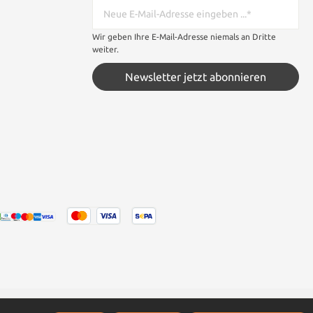
, trägt er es
antoryu in
nen Ittoryu
Wir geben Ihre E-Mail-Adresse niemals an Dritte
malerweise
weiter.
Stärke wird
s Zoro es für
Newsletter jetzt abonnieren
nson Technik
nd dessen
schwarz
 Schneide:
andlung:
ehärtet,
, mit Wasser
it Saya: 102
rifflänge: 29
 Saya: 76,2cm
ish • Tsuba /
legierung •
kaito: weiße
ahnen aus
cht: 1,24 kg
te gefaltete
schärft und
 wenn nicht anders angegeben.
lusive Ständer