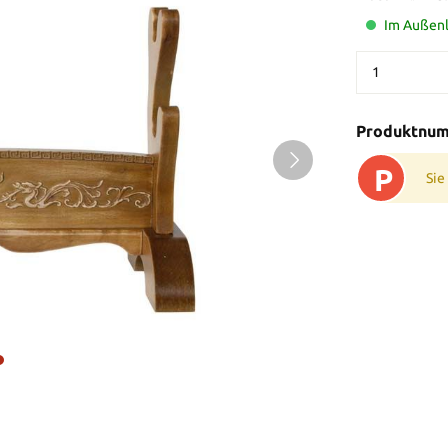
Im Außenla
Produktnu
P
Sie