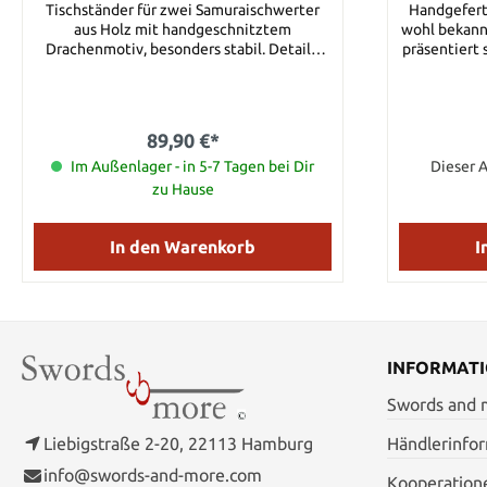
Tischständer für zwei Samuraischwerter
Handgefert
aus Holz mit handgeschnitztem
wohl bekann
Drachenmotiv, besonders stabil. Details:
präsentiert 
Breite: ca. 37,5 cm Höhe: 28 cm Das letzte
Design. Handgearbeitet mit einer feinen
Produktbild ist mit freundlicher
Drachen-Gra
Genehmigung von H.D.Z. zur Verfügung
Vom Mei
gestellt.
89,90 €*
Im Außenlager - in 5-7 Tagen bei Dir
Dieser A
zu Hause
In den Warenkorb
I
INFORMAT
Swords and
Liebigstraße 2-20, 22113 Hamburg
Händlerinfo
info@swords-and-more.com
Kooperation