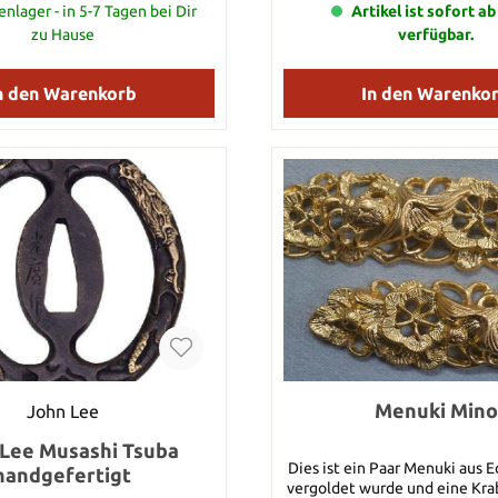
nlager - in 5-7 Tagen bei Dir
Artikel ist sofort a
United Cutlery
zu Hause
verfügbar.
n den Warenkorb
In den Warenko
Menuki Mino
John Lee
Lee Musashi Tsuba
Dies ist ein Paar Menuki aus E
handgefertigt
vergoldet wurde und eine Kra