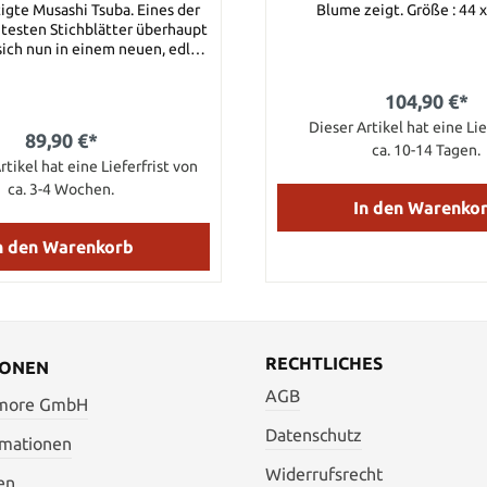
igte Musashi Tsuba. Eines der
Blume zeigt. Größe 
testen Stichblätter überhaupt
sich nun in einem neuen, edlen
vur, mit echtem Gold veredelt.
104,90 €*
ster persönlich signiert.
Dieser Artikel hat eine Lie
89,90 €*
ca. 10-14 Tagen.
rtikel hat eine Lieferfrist von
ca. 3-4 Wochen.
In den Warenko
n den Warenkorb
RECHTLICHES
IONEN
AGB
 more GmbH
Datenschutz
rmationen
Widerrufsrecht
en