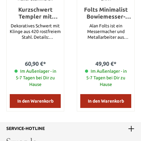
Kurzschwert
Folts Minimalist
Templer mit
Bowiemesser-
Scheide
Micartagriff,
Dekoratives Schwert mit
Alan Folts ist ein
rasiermesserschar
Klinge aus 420 rostfreiem
Messermacher und
f
Stahl. Details:
Metallarbeiter aus
Gesamtlänge: ca. 71 cm
Greenville, N.C., der eine
Gesamtlänge mit
bemerkenswerte Vielfalt
Scheide: ca. 81 cm
kundenspezifischer
Klingenlänge: ca. 55 cm
Objekte anfertigt,
60,90 €*
49,90 €*
Klingenmaterial: 420
inklusive von Titan
Rostfreier Stahl
Im Außenlager - in
Essstäbchen. Seine
Im Außenlager - in
Minimalist®
5-7 Tagen bei Dir zu
5-7 Tagen bei Dir zu
Nackenmesser wurden
Hause
Hause
sehr populär, so dass
CRTK jetzt drei
Versionen anbietet. Es
In den Warenkorb
In den Warenkorb
sind sehr kleine und
leichte Messer, die dank
der unüblichen
Geometrie der Full-Tang
Klingen, unterstützt von
SERVICE-HOTLINE
drei Fingeraussparungen,
Friktionsrillen für den