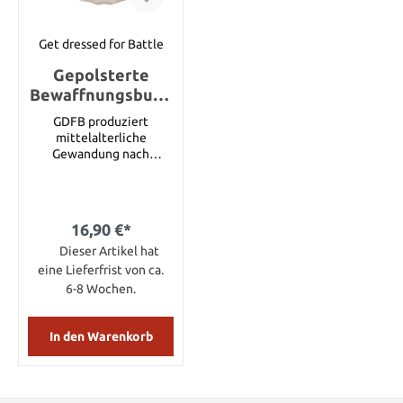
Get dressed for Battle
Gepolsterte
Bewaffnungsbund
haube, Naturfarbe
GDFB produziert
mittelalterliche
Gewandung nach
historisch korrekten
Schnittmustern in den
feinsten, authentisch
korrekten Stoffen und
16,90 €*
Farben wie z.B.
handgewebtem Leinen,
Dieser Artikel hat
Baumwolle, Seide und
eine Lieferfrist von ca.
Wolle. Diese
6-8 Wochen.
mittelalterliche
Gewandung ist perfekt
geeignet für Living
In den Warenkorb
History und Re-
enactmentgruppen.
Diese gefütterten
Bundhauben wurden