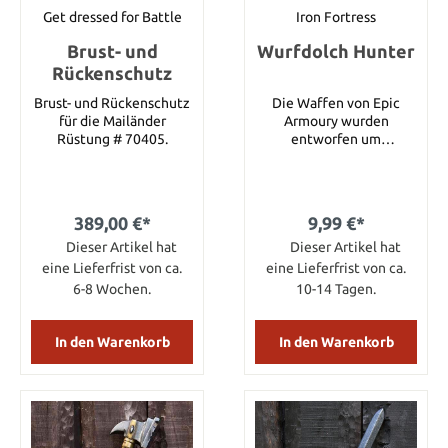
Schutzlackes. Da
Get dressed for Battle
Iron Fortress
Bemalung und
Brust- und
Wurfdolch Hunter
Griffwicklung stets per
Hand vorgenommen
Rückenschutz
werden, kann es zu
Brust- und Rückenschutz
Die Waffen von Epic
leichten Abweichungen
für die Mailänder
Armoury wurden
in den Farbtönen
Rüstung # 70405.
entworfen um
kommen. Dies jedoch
Langlebigkeit und
unterstreicht nur noch
Sicherheit zu
die Einzigartigkeit eines
gewährleisten. Das
jeden einzelnen
Waffenspektrum reicht
Produktes. Eine Larp
389,00 €*
9,99 €*
von historischen bis hin
Waffe ist ein
Dieser Artikel hat
zu fantastischen Waffen.
Dieser Artikel hat
Verbrauchsgegenstand.
Der Wurfdolch Hunter
Umso fürsorglicher sie
eine Lieferfrist von ca.
eine Lieferfrist von ca.
von Epic Amoury ist
behandelt wird, desto
6-8 Wochen.
10-14 Tagen.
schwarz, der Griff eine
länger ist ihre
Holzreplik. Griff und
Lebensdauer. Details:
Klinge sind
Gesamtlänge: 75 cm
In den Warenkorb
In den Warenkorb
geschwungen. Die
Produkte von Epic
Armoury enthalten
keinerlei
Metallkomponenten.
Durch das Verwenden