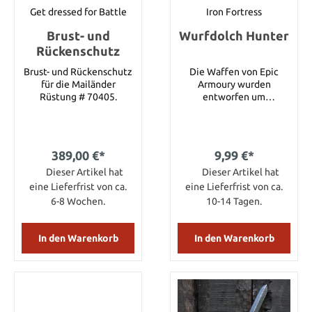
Schutzlackes. Da
Get dressed for Battle
Iron Fortress
Bemalung und
Brust- und
Wurfdolch Hunter
Griffwicklung stets per
Hand vorgenommen
Rückenschutz
werden, kann es zu
Brust- und Rückenschutz
Die Waffen von Epic
leichten Abweichungen
für die Mailänder
Armoury wurden
in den Farbtönen
Rüstung # 70405.
entworfen um
kommen. Dies jedoch
Langlebigkeit und
unterstreicht nur noch
Sicherheit zu
die Einzigartigkeit eines
gewährleisten. Das
jeden einzelnen
Waffenspektrum reicht
Produktes. Eine Larp
389,00 €*
9,99 €*
von historischen bis hin
Waffe ist ein
Dieser Artikel hat
zu fantastischen Waffen.
Dieser Artikel hat
Verbrauchsgegenstand.
Der Wurfdolch Hunter
Umso fürsorglicher sie
eine Lieferfrist von ca.
eine Lieferfrist von ca.
von Epic Amoury ist
behandelt wird, desto
6-8 Wochen.
10-14 Tagen.
schwarz, der Griff eine
länger ist ihre
Holzreplik. Griff und
Lebensdauer. Details:
Klinge sind
Gesamtlänge: 75 cm
In den Warenkorb
In den Warenkorb
geschwungen. Die
Produkte von Epic
Armoury enthalten
keinerlei
Metallkomponenten.
Durch das Verwenden