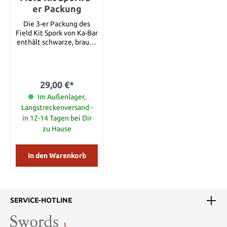
er Packung
Die 3-er Packung des
Field Kit Spork von Ka-Bar
enthält schwarze, braune
und olivgrüne Göffel. Es
ist ein kompaktes
Esswerkzeug aus
lebensmittel- und
29,00 €*
wasserechtem Grilamid.
Im Göffel versteckt
Im Außenlager,
befindet sich eine 6,4 cm
Langstreckenversand -
lange Klinge aus Grilamid
in 12-14 Tagen bei Dir
mit scharfen Zahnungen,
zu Hause
so dass Sie unterwegs
etwas zu essen genießen
können. Dieses
In den Warenkorb
praktische Esswerkzeug
ist die perfekte
Ergänzung für Ihre
Campingausrüstung und
andere Outdoor-
SERVICE-HOTLINE
Ausrüstungen.
Werkzeuge: 3 Länge: 17,5
cm Klingenlänge: 6,4 cm