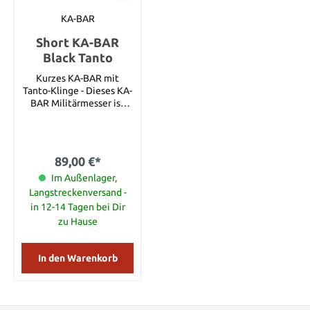
Point Klingenschliff:
Hohl Griffmaterial:
KA-BAR
Edelstahl
Short KA-BAR
Scheidenmaterial:
Polyester Gewicht: 181 g
Black Tanto
Kurzes KA-BAR mit
Tanto-Klinge - Dieses KA-
BAR Militärmesser ist
kleiner als das Original
KA-BAR. Der Griff ist aus
Kraton. Eine Scheide,
wahlweise aus Leder oder
89,00 €*
Kydex, ist im
Lieferumfang enthalten.
Im Außenlager,
Die Klinge ist glatt oder
Langstreckenversand -
als Sägeklinge erhältlich.
in 12-14 Tagen bei Dir
Details: Gesamtlänge:
zu Hause
23,8 cm Klingenlänge:
13,3 cm Gewicht: 181 g
Material: 1095 Stahl
In den Warenkorb
Härte: 56-58 HRC