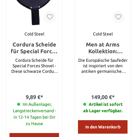
strapazierfähige Scheide,
die per Hand gefertigt
wurde. Eigenschaften •
Klinge: 1075 Hartstahl •
Klingenfinish: Schwarze
Epoxidpulver-
Cold Steel
Cold Steel
Beschichtung • Griff:
Cordura Scheide
Hartholz • Scheide:
Men at Arms
Handgefertigte
für Special Forces
Kollektion:
Lederfassung
Shovel
Europäische
Cordura Scheide für
Die Europäische Saufeder
Spezifikationen •
Saufeder
Special Forces Shovel -
Klingenlänge: 40 cm •
ist inspiriert von den
Diese schwarze Cordura
Gesamtlänge: 166,4 cm •
antiken germanischen
Scheide wurde speziell
Dicke: 3,0 mm • Gewicht:
Jagdspeeren. Mit dem
für die "Special Forces"
charakteristisch breiten,
1406 g
Schaufel von Cold Steel
übergroßen Kopf, der
angefertigt und verfügt
Doppelschneide und der
9,89 €*
149,00 €*
über eine extrabreite
ausgeprägten doppelten
Gürtelschlaufe.
Im Außenlager,
Parierstange ist sie ein
Artikel ist sofort
perfektes Beispiel dieses
Langstreckenversand -
ab Lager verfügbar.
kultigen
in 12-14 Tagen bei Dir
Jagdwerkzeuges. Mit
zu Hause
ihrer dicken,
In den Warenkorb
blattförmigen Klinge mit