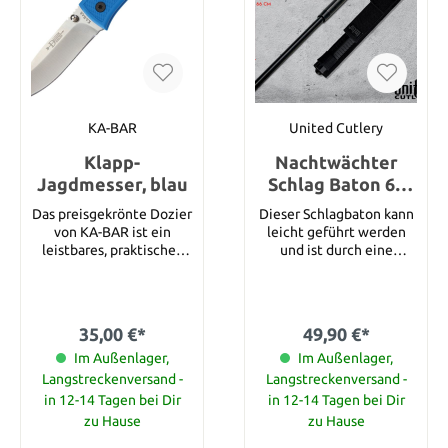
verstärktes Futter und
ein farbiges Hibben Logo.
Details: Gesamtlänge: ca.
28 cm Klingenlänge: ca.
14,6 cm Klingenmaterial:
AUS-6 Edelstahl Gewicht:
320 g pro Wurfmesser
KA-BAR
United Cutlery
Klapp-
Nachtwächter
Jagdmesser, blau
Schlag Baton 66
cm
Das preisgekrönte Dozier
Dieser Schlagbaton kann
von KA-BAR ist ein
leicht geführt werden
leistbares, praktisches
und ist durch eine
Allzweckmesser, das aus
schnelle Bewegung des
hochwertigem AUS-8A
Handgelenks rasch in
Edelstahl ist und einen
Aktion. Er bietet seinem
robusten Zytel-Griff hat.
Träger die
35,00 €*
49,90 €*
Dieses Messer kann
zuversichtliche Haltung,
überall mit hin und es mit
Im Außenlager,
ein wirksames Mittel zur
Im Außenlager,
jeder möglichen
Abschreckung zu tragen,
Langstreckenversand -
Langstreckenversand -
Situation aufnehmen.
mit dem jeder Angreifer
in 12-14 Tagen bei Dir
in 12-14 Tagen bei Dir
Details: Klingenlänge 7,6
abgewehrt werden kann.
zu Hause
zu Hause
cm Klingenbreite 2,2 cm
Der Schlagstock bietet