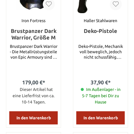
suchen. Die Schwerter
der Klasse 1 haben eine
Klinge aus einfachem
Kohlenstoffstahl, der bei
Iron Fortress
Haller Stahlwaren
starkem Kontakt mit
Brustpanzer Dark
Deko-Pistole
härteren Klingen Macken
und Scharten davonträgt.
Warrior, Größe M
Die Knäufe sind
Brustpanzer Dark Warrior
Deko-Pistole, Mechanik
geschraubt oder einfach
- Die Metallrüstungsteile
voll beweglich, jedoch
am Ende der Griffangel
von Epic Armoury sind in
nicht schussfähig.
vernietet.
erster Linie sicher,
Details: Länge: ca. 36 cm
angenehm zu tragen und
funktional. Es können
Rüstungseinzelteile oder
179,00 €*
37,90 €*
komplette Rüstungssets
gekauft werden. So hat
Dieser Artikel hat
Im Außenlager - in
der Spieler die
eine Lieferfrist von ca.
5-7 Tagen bei Dir zu
Möglichkeit seine
10-14 Tagen.
Hause
Rüstung zu
personalisieren. Dieser
Brustpanzer besteht aus
In den Warenkorb
In den Warenkorb
1,4 mm starkem,
schwarzem Stahl und
wurde mit einer