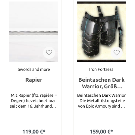
Innenverkleidung aus
Leder ausgestattet. Mit
Hilfe von Lederriemen
lässt sich diese mit
schwarzen Nieten
verzierte Rüstung
anpassen. Details:
Schulterlänge: 60 cm (M)
Riemen: 105 cm (M)
Taille: 60 cm (M) Arm: 25
cm (M)
Swords and more
Iron Fortress
Rapier
Beintaschen Dark
Warrior, Größe
S/M
Mit Rapier (frz. rapiére =
Beintaschen Dark Warrior
Degen) bezeichnet man
- Die Metallrüstungsteile
seit dem 16. Jahrhundert
von Epic Armoury sind in
vor allem schwere,
erster Linie sicher,
überlange Degen mit
angenehm zu tragen und
einem aus Eisen
funktional. Es können
geschmiedeten Gefäß
Rüstungseinzelteile oder
119,00 €*
159,00 €*
bzw. Korb, die mit
komplette Rüstungssets