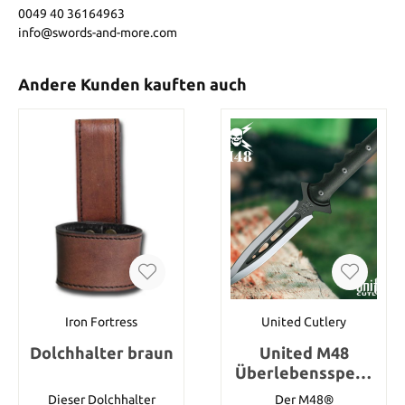
0049 40 36164963
info@swords-and-more.com
Andere Kunden kauften auch
Iron Fortress
United Cutlery
Dolchhalter braun
United M48
Überlebensspeer
mit Scheide
Dieser Dolchhalter
Der M48®