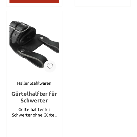
Scheiden zu ermöglichen.
Naginata ist mit 2 Mekugi
Der Gürtel ist auch in
im Stab befestigt. Der
einer
Stab des Naginata ist oval
Rechtshänderversion
und etwa 4cm hoch und
erhältlich (Artikel
ca 2,5cm breit Details
Nummer 13925). Aus
Gesamtlänge: 180 cm
schwerem feinstem
Klingenlänge: 54 cm
Leder so gefertigt, das er
Gewicht: 1,75 kg
für die meisten
Klingenmaterial: 1050
Hüftgrößen geeignet ist,
Stahl Dieses Schwert ist
werden Sie diesen Gürtel
handgeschmiedet, hat
intensiv über viele Jahre
eine scharfe Klinge und
nutzen können. Details:
für Tameshigiri
Gewicht: 425 g Die
Schnitttests geeignet.
Spezifikationen können
Haller Stahlwaren
leicht abweichen.
Gürtelhalfter für
Schwerter
Gürtelhalfter für
Schwerter ohne Gürtel.