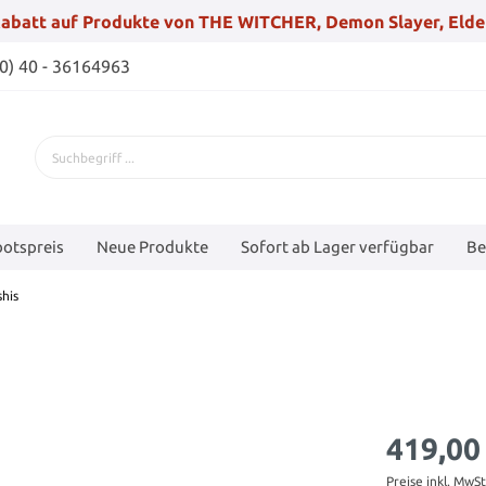
abatt auf Produkte von THE WITCHER, Demon Slayer, Elde
(0) 40 - 36164963
otspreis
Neue Produkte
Sofort ab Lager verfügbar
Be
shis
419,00
Preise inkl. MwS