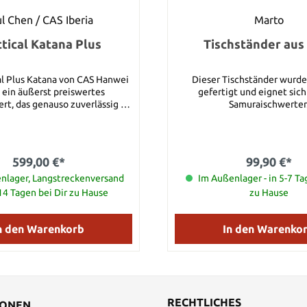
l Chen / CAS Iberia
Marto
tical Katana Plus
Tischständer aus
al Plus Katana von CAS Hanwei
Dieser Tischständer wurde
 ein äußerst preiswertes
gefertigt und eignet sich 
rt, das genauso zuverlässig ist
Samuraischwerter
actical Katana, dabei jedoch
onellere Montierungen und
gsmethoden verwendet. Die
e wird im traditionellen
599,00 €*
99,90 €*
sverfahren geschmiedet und
ll gehärtet, mit einer deutlich
nlager, Langstreckenversand
Im Außenlager - in 5-7 Ta
n Hamon (Härtelinie). Das
-14 Tagen bei Dir zu Hause
zu Hause
us Katana verfügt über eine mit
 Rochenhautbezug (Same)
Tsuka (Griff), der mit einem
n den Warenkorb
In den Warenko
ll entwickelten Tsuka-Ito
lband) umwickelt ist, das
de Griffeigenschaften bietet.
l ist zur Sicherheit doppelt mit
ten (Mekugi) gesichert. Die
en des Practical Plus Katana
RECHTLICHES
IONEN