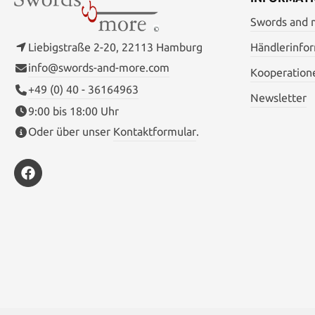
sind im St
(Dogwood-Mo
Swords and
Drachenfor
Tsuba (
Liebigstraße 2-20, 22113 Hamburg
Händlerinfo
„Sonnenstra
info@swords-and-more.com
durch eine
Kooperation
wird. Bitte beachten: Das Sageo (Kordel) an
+49 (0) 40 - 36164963
der Saya (S
Newsletter
oder Tantō
9:00 bis 18:00 Uhr
abgebildet 
Oder über unser
Kontaktformular
.
kann variieren. 
Gesamtlänge
cm Griffläng
Schwerpunkt
(Tsuba): 3,2
Dicke am Pa
Spitze: 0,
Klingens
Schneide: 
40 Hinweis: Die angegebenen Maße
können leich