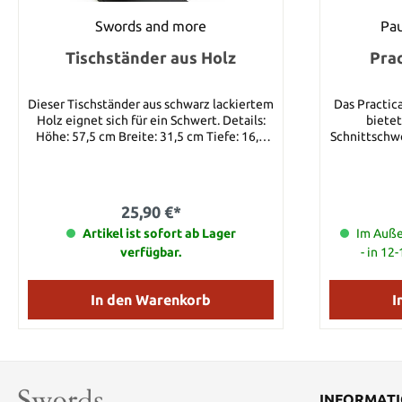
Swords and more
Pau
Tischständer aus Holz
Prac
Dieser Tischständer aus schwarz lackiertem
Das Practic
Holz eignet sich für ein Schwert. Details:
bietet
Höhe: 57,5 cm Breite: 31,5 cm Tiefe: 16,5
Schnittschwe
cm
wie das Pr
traditi
Fertigun
Kling
25,90 €*
Tonhärtung
Artikel ist sofort ab Lager
differenzie
Im Auße
sichtbare
verfügbar.
- in 12
Practical Pl
echtem
versehene 
In den Warenkorb
I
spezie
(Wicke
hervorragen
Der lange Er
Bambusstif
Montierung
INFORMAT