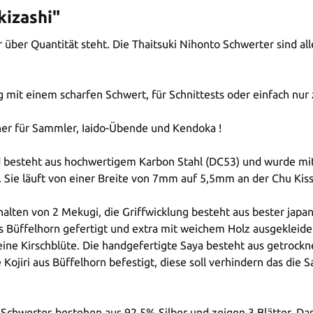
kizashi"
er über Quantität steht. Die Thaitsuki Nihonto Schwerter sind 
g mit einem scharfen Schwert, für Schnittests oder einfach n
 her für Sammler, Iaido-Übende und Kendoka !
 besteht aus hochwertigem Karbon Stahl (DC53) und wurde mit 
 Sie läuft von einer Breite von 7mm auf 5,5mm an der Chu Kiss
alten von 2 Mekugi, die Griffwicklung besteht aus bester japa
us Büffelhorn gefertigt und extra mit weichem Holz ausgekleid
eine Kirschblüte. Die handgefertigte Saya besteht aus getrock
ojiri aus Büffelhorn befestigt, diese soll verhindern das di
es Schwertes bestehen aus 92,5% Silber und zeigen 3 Blätter. D