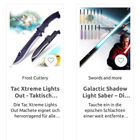
Frost Cutlery
Swords and more
Tac Xtreme Lights
Galactic Shadow
Out - Taktische
Light Saber – Die
Machete
Macht liegt in
Die Tac Xtreme Lights
Tauche ein in die
deinen Händen
Out Machete eignet sich
epischen Schlachten
hervorragend für alle
einer weit entfernten
Militärangehörigen, und
Galaxie mit dem Galactic
auch für diejenigen, die
Shadow Saber. Dieses
es nicht sind und nach
meisterhaft gefertigte
einer zuverlässigen
Lichtschwert vereint