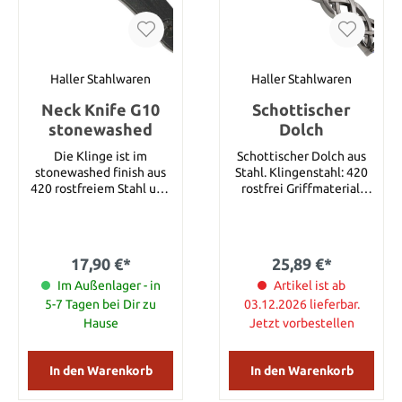
Haller Stahlwaren
Haller Stahlwaren
Neck Knife G10
Schottischer
stonewashed
Dolch
Die Klinge ist im
Schottischer Dolch aus
stonewashed finish aus
Stahl. Klingenstahl: 420
420 rostfreiem Stahl und
rostfrei Griffmaterial:
geht bis zum Griffende
Leichtmetall Scheide:
durch. Die aufgenietete
Kunststoff / Druckguss
Griffbeschalung ist aus
Klingenlänge: 11 cm
G10. Die
Gesamtlänge: 21 cm
17,90 €*
25,89 €*
Kunststoffscheide hat
Gewicht: 167 g
eine Kugelkette aus
Im Außenlager - in
Artikel ist ab
Metall. Klingenlänge 45
5-7 Tagen bei Dir zu
03.12.2026 lieferbar.
mm Gesamtlänge 110
Hause
Jetzt vorbestellen
mm Gewicht mit Scheide
90 g
In den Warenkorb
In den Warenkorb