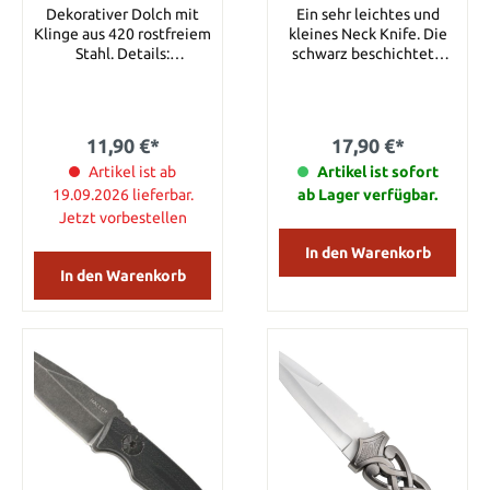
Dekorativer Dolch mit
Ein sehr leichtes und
Klinge aus 420 rostfreiem
kleines Neck Knife. Die
Stahl. Details:
schwarz beschichtete
Gesamtlänge. ca. 30 cm
Klinge ist aus 420
Gesamtlänge mit
rostfreiem Stahl und geht
Scheide: ca. 35 cm
bis zum Griffende durch.
Klingenlänge: ca. 19 cm
Als Griffbeschalung sind
11,90 €*
17,90 €*
Klingenmaterial: 420
beidseitig
Rostfreier Stahl
Artikel ist ab
strapazierfähige G10
Artikel ist sofort
Platten aufgenietet. Die
19.09.2026 lieferbar.
ab Lager verfügbar.
Kunststoffscheide hat
Jetzt vorbestellen
eine Kugelkette aus
Metall. Klingenlänge 50
In den Warenkorb
mm Gesamtlänge 120
In den Warenkorb
mm Gewicht mit Scheide
55 g