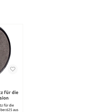
z für die
sion
z für die
iber.625 aus