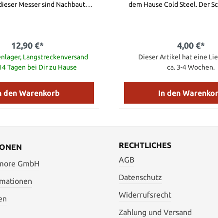
 dieser Messer sind Nachbauten
dem Hause Cold Steel. Der Sc
ts existierenden Cold Steel
Plastik mit Schaumstoff
dere wiederum sind ganz neue
hergestellt.
gestellt aus Grivory, einem der
 mit Glasfiber verstärkten
12,90 €*
4,00 €*
farten, und ausgestattet mit
griff sind diese Messer ideale
nlager, Langstreckenversand
Dieser Artikel hat eine Lie
-14 Tagen bei Dir zu Hause
ca. 3-4 Wochen.
rke: 0,6 cm Klingenmaterial:
fflänge: 9,53 cm Griffmaterial:
amtlänge: 19,68 cm Gewicht:
n den Warenkorb
In den Warenko
26,6 g
RECHTLICHES
IONEN
AGB
 more GmbH
Datenschutz
rmationen
Widerrufsrecht
en
Zahlung und Versand