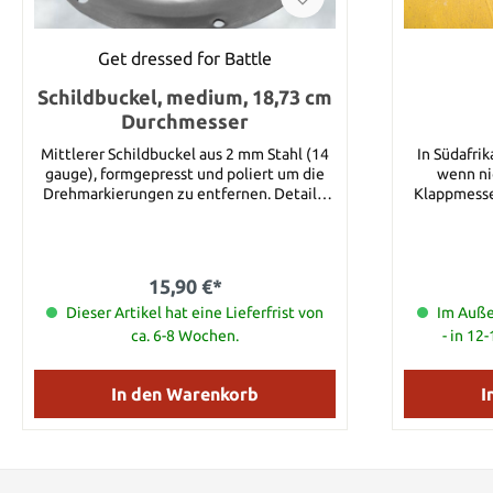
Counter 
Jagdmesser
Get dressed for Battle
Gesenkgeschmiedet
ist ein
Schildbuckel, medium, 18,73 cm
P
Durchmesser
Mittlerer Schildbuckel aus 2 mm Stahl (14
In Südafri
gauge), formgepresst und poliert um die
wenn ni
Drehmarkierungen zu entfernen. Details:
Klappmesse
Durchmesser: 18,73 cm Material: 2 mm
meist aus m
Stahl Löcher: 0,64 cm
darüber hin
Steel hat d
ein einf
15,90 €*
Messer z
Dieser Artikel hat eine Lieferfrist von
bezahlbar i
Im Auße
5Cr15MoV S
ca. 6-8 Wochen.
- in 12
gehärtet. De
Zytel und hä
stand. Details: Klingenlänge: 10,8 cm
In den Warenkorb
I
Klingenstä
5Cr15MoV 
Griffmateri
Gewicht: 67,
ist ein