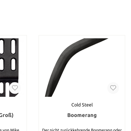
Cold Steel
(Groß)
Boomerang
ie von Mike
Der nicht zurückkehrende Boomerang oder