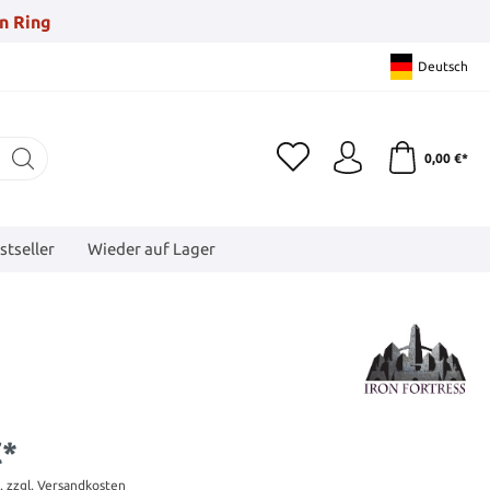
n Ring
Deutsch
0,00 €*
stseller
Wieder auf Lager
€*
t. zzgl. Versandkosten