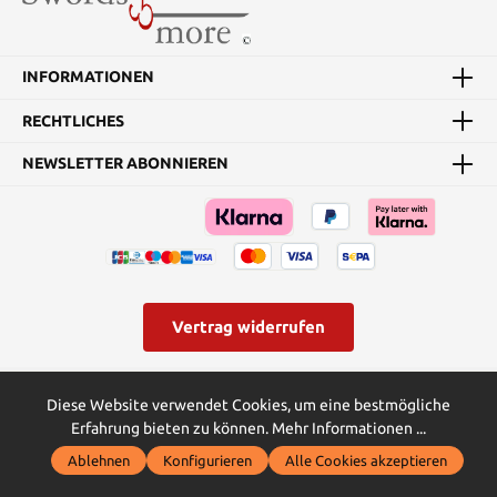
schwarze Übungsschwert
hat eine 78 cm lange
Klinge. Details:
INFORMATIONEN
Gesamtlänge: 107 cm
Klingenlänge: 78 cm
Klingenmaterial:
RECHTLICHES
Polypropylen
NEWSLETTER ABONNIEREN
Vertrag widerrufen
* Alle Preise inkl. gesetzl. Mehrwertsteuer zzgl.
Versandkosten
und
Diese Website verwendet Cookies, um eine bestmögliche
ggf. Nachnahmegebühren, wenn nicht anders angegeben.
Erfahrung bieten zu können.
Mehr Informationen ...
© Swords and more | Powered by Butterflies IT - die
Ablehnen
Konfigurieren
Alle Cookies akzeptieren
Softwareentwickler