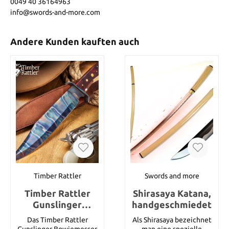
0049 40 36164963
info@swords-and-more.com
Andere Kunden kauften auch
Timber Rattler
Swords and more
Timber Rattler
Shirasaya Katana,
Gunslinger
handgeschmiedet
Bowiemesser mit
Das Timber Rattler
Als Shirasaya bezeichnet
Scheide