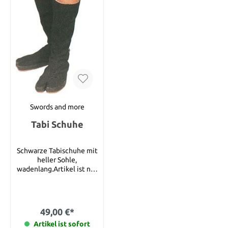
Swords and more
Tabi Schuhe
Schwarze Tabischuhe mit
heller Sohle,
wadenlang.Artikel ist nur
noch in den folgenden
Größen verfügbar: 10.
Dies entspricht den
folgenden deutschen
49,00 €*
Größen: 9 -- 42 10 -- 43 11
-- 44 12 -- 45 13 -- 46
Artikel ist sofort