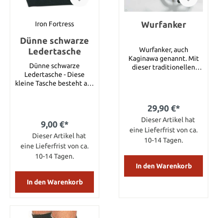
Wurfanker
Iron Fortress
Dünne schwarze
Wurfanker, auch
Ledertasche
Kaginawa genannt. Mit
Dünne schwarze
dieser traditionellen
Ledertasche - Diese
Waffe gelang es Ninjas
kleine Tasche besteht aus
Wände und Bäume zu
hochwertigem
erklimmen und schnell zu
schwarzem, weichem
entkommen. Dieser
29,90 €*
Spaltleder. Die Tasche
Wurfanker kann, wenn er
wird an der Vorderseite
nicht benutzt wird, flach
Dieser Artikel hat
9,00 €*
mittels einer Lederkordel
zusammengefaltet
eine Lieferfrist von ca.
Dieser Artikel hat
geschlossen. Größe: S
werden. Er besteht aus
10-14 Tagen.
eine Lieferfrist von ca.
robustem Stahl mit
schwarzem Finish und ist
10-14 Tagen.
leicht zu tragen. Ein 10
In den Warenkorb
Meter langes Nylonseil
ist im Lieferumfang
In den Warenkorb
enthalten.