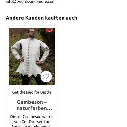
info@swords-and-more.com
Andere Kunden kauften auch
Get dressed for Battle
Gambeson –
naturfarben
(spätes 14.
Dieser Gambeson wurde
Jahrhundert),
von Get Dressed for
Größe M
Battle in Anlehnung an