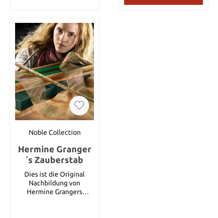
Klingenlänge: 45,7 cm
standhält. Tragen Sie
Klingenbreite: 4,1 cm
immer eine Schutzbrille
Klingendicke: 0,5 cm
und passende Ausrüstung
Gewicht: 593 g
beim Training. Nicht für
den Einsatz beim Training
gegen Waffen aus Metall
geeignet. Details:
Durchmesser: ca. 30,5 cm
Dicke: ca. 1,25 cm
Gewicht: ca. 984,5 g Dies
ist ein Artikel aus dem
Cold Steel Programm von
2012.
Noble Collection
Hermine Granger
´s Zauberstab
Dies ist die Original
Nachbildung von
Hermine Grangers
Zauberstab. Wird
zusammen ausgeliefert
mit Zauberstab Box von