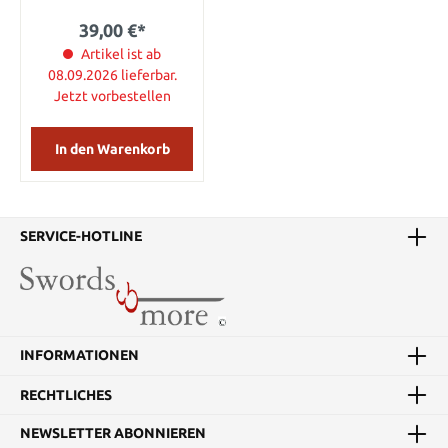
Ollivanders die im Film
39,00 €*
Harry Potter und der
Stein der Weisen zu
Artikel ist ab
sehen war. Gesamtlänge
08.09.2026 lieferbar.
38,1 cm
Jetzt vorbestellen
In den Warenkorb
SERVICE-HOTLINE
INFORMATIONEN
RECHTLICHES
NEWSLETTER ABONNIEREN