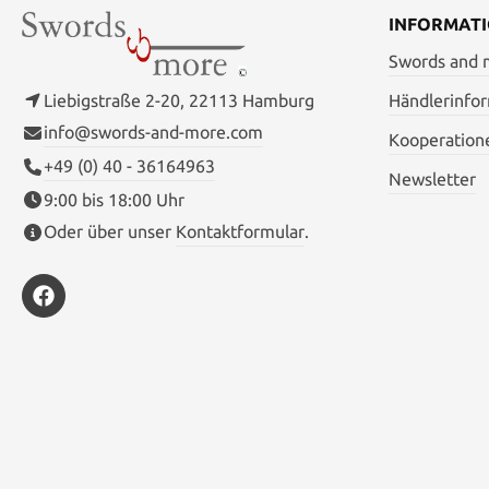
2 Schutztaschen mitgeliefert, eine blaue
INFORMAT
Tasche für den Transport und eine Tasche
aus feinstem schwerem Seidenbrokat.
Swords and
Details: Klingenlänge: 55,88 cm
Klingenstärke: 0,79 cm Klingenmaterial:
Liebigstraße 2-20, 22113 Hamburg
Händlerinfo
1060 Karbon Stahl Grifflänge: 24,13 cm
info@swords-and-more.com
Gesamtlänge: 80,01 cm Gewicht: 767,2 g
Kooperation
Scheide: Schwarz lackierte Holzscheide
+49 (0) 40 - 36164963
Newsletter
9:00 bis 18:00 Uhr
Oder über unser
Kontaktformular
.