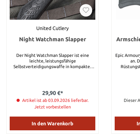
United Cutlery
Night Watchman Slapper
Armschie
Der Night Watchman Slapper ist eine
Epic Armoury
leichte, leistungsfähige
an. 
Selbstverteidigungswaffe in kompakter
Rüstungst
Größe. Es besteht aus einem massiven
Accessoires 
Stück dickem TPR-Gummi, das in der Mitte
sich entsc
flexibel und am Ende dick genug ist, um
höchster
Knock-Out-Schläge auszuführen. Eine
Armschi
29,90 €*
griffige, rutschfeste Textur ist in den
schwarzem
gesamten Körper eingeformt und ein
Artikel ist ab 03.09.2026 lieferbar.
weiches 
Dieser A
zusätzlicher Ledergriffriemen sorgt dafür,
Arminnenseit
Jetzt vorbestellen
dass Sie nicht den Halt
230 g Ges
verlieren.Gesamtlänge: 25 cm x 5,7 cm
Handgele
In den Warenkorb
I