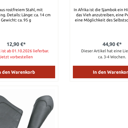
us rostfreiem Stahl, mit
In Afrika ist die Sjambok ein H
: ca. 14 cm
das Vieh anzutreiben, eine P
Gewicht: ca. 95 g
eine Möglichkeit des Selbstsc
beträchtliche Reichweit
Geschwindigkeit und der kräft
sind unschlagbar. Die Sjamb
schwarzem Plastik hergestel
12,90 €*
44,90 €*
dieselbe Art wie auch die a
l ist ab 01.10.2026 lieferbar.
Polizei sie benutzt. Gesamtlänge: 104,14
Dieser Artikel hat eine Lie
cm Klingendurchmesser End
Jetzt vorbestellen
ca. 3-4 Wochen.
Klingendurchmesser Spitze
Scheide: Extrudiertes schwar
n den Warenkorb
In den Warenko