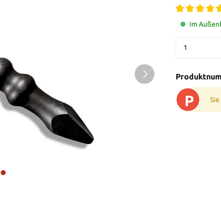
Im Außenl
Produktnu
P
Sie