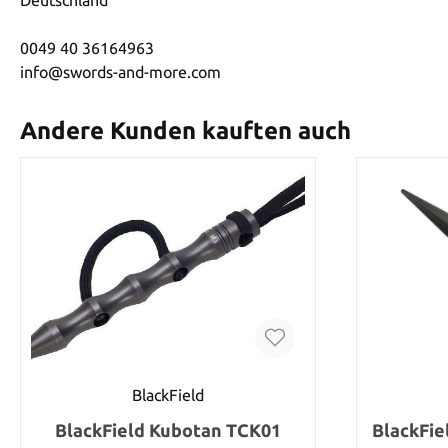
0049 40 36164963
info@swords-and-more.com
Andere Kunden kauften auch
BlackField
BlackField Kubotan TCK01
BlackFie