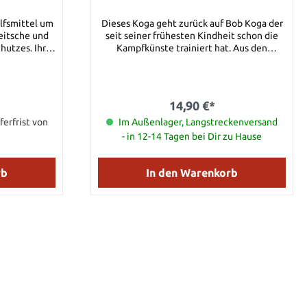
ilfsmittel um
Dieses Koga geht zurück auf Bob Koga der
eitsche und
seit seiner frühesten Kindheit schon die
hutzes. Ihre
Kampfkünste trainiert hat. Aus den
e, die
Erfahrungen seiner Dienstzeit beim LAPD
ige Aufprall
wurde dann zusammen dieses Koga
ok ist aus
entwickelt das aus einem fast schon
lt. Es ist
unzerstörbarem Material besteht. Ideal zur
14,90 €*
frikanische
Selbverteidigung geeignet ist dieses Koga
ferfrist von
stärker als jeder Faustschlag oder sogar
Im Außenlager, Langstreckenversand
e: 2,54 cm
Tritt. Details: Dicke: 3,04 cm Material:
- in 12-14 Tagen bei Dir zu Hause
: 0,95 cm
Nylon Gesamtlänge: 19,05 cm
zes Plastik
rb
In den Warenkorb