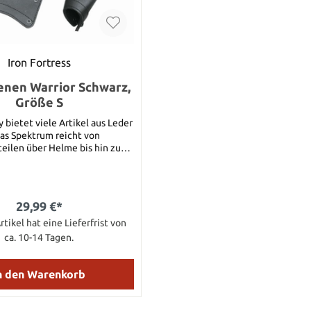
Iron Fortress
nen Warrior Schwarz,
Größe S
 bietet viele Artikel aus Leder
Das Spektrum reicht von
eilen über Helme bis hin zu
für Abenteurer. Egal für was Sie
heiden, es wird nur Leder von
 Qualität verwendet.Diese
ene besteht komplett aus
29,99 €*
 Leder. Sie verfügt über ein
Lederfutter und wird an der
rtikel hat eine Lieferfrist von
e geschnürt. Details: Gewicht:
ca. 10-14 Tagen.
amtlänge: 21,5 cm Breite am
nk: 17 cm Breite unter dem
Ellenbogen: 21 cm
n den Warenkorb