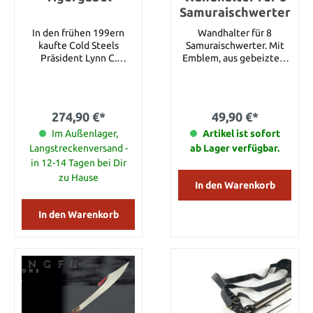
Samuraischwerter
In den frühen 199ern
Wandhalter für 8
kaufte Cold Steels
Samuraischwerter. Mit
Präsident Lynn C.
Emblem, aus gebeiztem
Thompson eine
Holz. Details: Breite: ca.
handgemachte
34 cm Höhe: ca. 100 cm
chinesische Tigergabel
Material: gebeiztes Holz
für seine Sammlung. Er
274,90 €*
49,90 €*
hat sie mit einem alten
Rattanstab ausgestattet
Im Außenlager,
Artikel ist sofort
und trainiert seitdem
Langstreckenversand -
ab Lager verfügbar.
damit. Lynn liest gerne
in 12-14 Tagen bei Dir
Jagderzählungen in
zu Hause
historischen
In den Warenkorb
Aufzeichnungen und hat
mehrere Geschichten
In den Warenkorb
über chinesische Jäger
gelesen und wie sie ihre
riesigen, gegabelten
Werkzeuge benutzen, um
Großkatzen zu fangen
und zu töten. Er hatte
auch das Vergnügen, mit
chinesischen