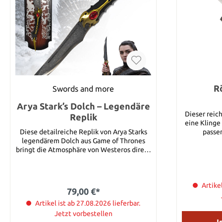
R
Swords and more
Arya Stark’s Dolch – Legendäre
Dieser reic
Replik
eine Klinge 
Diese detailreiche Replik von Arya Starks
passe
legendärem Dolch aus Game of Thrones
Lieferumfan
bringt die Atmosphäre von Westeros direkt
in deine Sammlung. Die markante Form und
das charakteristische Design machen
diesen Dolch zu einem eindrucksvollen
Blickfang für jeden Fantasy-Fan. Die
Artike
79,00 €*
Kombination aus robuster Stahlklinge
sowie einem aufwendig gestalteten Griff
Artikel ist ab 27.08.2026 lieferbar.
aus Polymer und Metall verleiht dem Stück
Jetzt vorbestellen
eine authentische Optik und solide
I