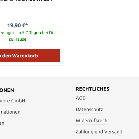
: ca. 36,5 cm Gesamtlänge mit
. 38 cm Klingenlänge: ca. 23,5
nmaterial: Rostfreier Stahl
19,90 €*
nlager - in 5-7 Tagen bei Dir
zu Hause
n den Warenkorb
RECHTLICHES
IONEN
AGB
 more GmbH
Datenschutz
rmationen
Widerrufsrecht
en
Zahlung und Versand