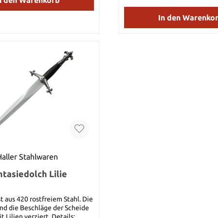
kugelgestahlten Knauf. Details:
Klingenlänge: 17 cm Gesamtl
In den Warenko
Gewicht: 153 g
Haller Stahlwaren
ntasiedolch Lilie
st aus 420 rostfreiem Stahl. Die
und die Beschläge der Scheide
Lilien verziert. Details: