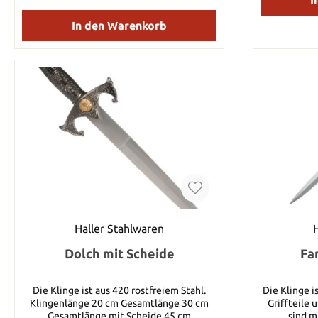
Verarbeitung. Dank der mitgelieferten
Holz-Wandhalterung lässt sich der Dolch
In den Warenkorb
stilvoll horizontal präsentieren und wird so
zum Highlight jeder Sammlung oder
Dekoration. Details: Klingenmaterial: Stahl
Griffmaterial: Polymer und Metall
Klingenlänge: 25,5 cm Gesamtlänge: 48,5
cmGrifflänge: 14 cm (alles inklusive Knauf
24 cm) Gewicht: 420 g Inklusive Holz-
Wandhalterung (horizontale Montage 50 x
16 cm)
Haller Stahlwaren
Dolch mit Scheide
Fa
Die Klinge ist aus 420 rostfreiem Stahl.
Die Klinge i
Klingenlänge 20 cm Gesamtlänge 30 cm
Griffteile 
Gesamtlänge mit Scheide 45 cm
sind mit 