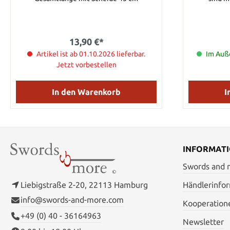
Gesamtlänge
Scheide: ca
cm Klinge
13,90 €*
Artikel ist ab 01.10.2026 lieferbar.
Im Auße
Jetzt vorbestellen
In den Warenkorb
I
INFORMAT
Swords and
Liebigstraße 2-20, 22113 Hamburg
Händlerinfo
info@swords-and-more.com
Kooperation
+49 (0) 40 - 36164963
Newsletter