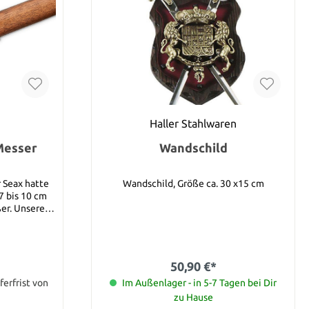
Haller Stahlwaren
Messer
Wandschild
 Seax hatte
Wandschild, Größe ca. 30 x15 cm
7 bis 10 cm
er. Unsere
rsion verfügt
mit einem 9,5
ist doppelt
orizontal zu
50,90 €*
ife um das
können. Wie
ferfrist von
Im Außenlager - in 5-7 Tagen bei Dir
Schwerter und
zu Hause
 einen