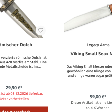
ömischer Dolch
Legacy Arms
Viking Small Seax 
h verzierte römische Dolch hat
aus 420 rostfreiem Stahl. Eine
nde Metallscheide ist im
Das Viking Small Messer oder
g enthalten. Die Gesamtlänge
gewöhnlich eine Klinge von 
beträgt 31 cm.
und einige waren sogar größ
Legacy Arms (Generation 2) Ve
über eine 15 cm lange Klinge 
29,90 €*
cm Griff. Die Lederscheide 
l ist ab 03.12.2026 lieferbar.
geschlungen, um das Messer h
59,00 €*
halten, oder in einer Schle
Jetzt vorbestellen
Messer senkrecht halten zu 
Dieser Artikel hat eine Lie
bei allen Gen 2/Legacy Arms 
ca. 4-6 Wochen.
Dolche hat das Viking Small Seax
n den Warenkorb