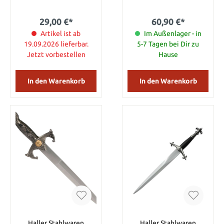
Lieferumfang enthalten.
Fingerdolch und wird
Die Gesamtlänge beträgt
inklusive einer
29,00 €*
60,90 €*
32 cm.
Holzwandplatte
Artikel ist ab
geliefert. Details:
Im Außenlager - in
Gesamtlänge: 52 cm
19.09.2026 lieferbar.
5-7 Tagen bei Dir zu
Jetzt vorbestellen
Hause
In den Warenkorb
In den Warenkorb
Haller Stahlwaren
Haller Stahlwaren