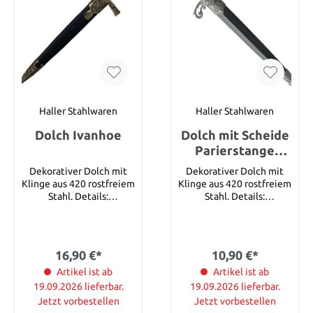
Haller Stahlwaren
Haller Stahlwaren
Dolch Ivanhoe
Dolch mit Scheide
Parierstange
gebogen
Dekorativer Dolch mit
Dekorativer Dolch mit
Klinge aus 420 rostfreiem
Klinge aus 420 rostfreiem
Stahl. Details:
Stahl. Details:
Gesamtlänge. ca. 37 cm
Gesamtlänge. ca. 31 cm
Gesamtlänge mit
Gesamtlänge mit
Scheide: ca. 40 cm
Scheide: ca. 35 cm
Klingenlänge: ca. 24 cm
Klingenlänge: ca. 19 cm
16,90 €*
10,90 €*
Klingenmaterial: 420
Klingenmaterial: 420
Rostfreier Stahl
Artikel ist ab
Rostfreier Stahl
Artikel ist ab
19.09.2026 lieferbar.
19.09.2026 lieferbar.
Jetzt vorbestellen
Jetzt vorbestellen