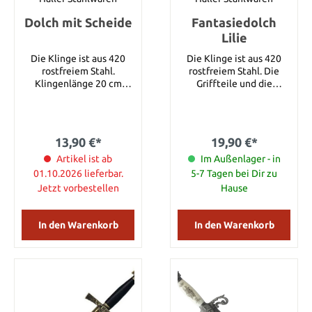
Dolch mit Scheide
Fantasiedolch
Lilie
Die Klinge ist aus 420
Die Klinge ist aus 420
rostfreiem Stahl.
rostfreiem Stahl. Die
Klingenlänge 20 cm
Griffteile und die
Gesamtlänge 30 cm
Beschläge der Scheide
Gesamtlänge mit Scheide
sind mit Lilien verziert.
45 cm
Details: Gesamtlänge: ca.
36,5 cm Gesamtlänge mit
13,90 €*
19,90 €*
Scheide: ca. 38 cm
Artikel ist ab
Klingenlänge: ca. 23,5 cm
Im Außenlager - in
Klingenmaterial:
01.10.2026 lieferbar.
5-7 Tagen bei Dir zu
Rostfreier Stahl
Jetzt vorbestellen
Hause
In den Warenkorb
In den Warenkorb