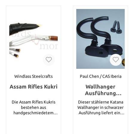
Windlass Steelcrafts
Paul Chen / CAS Iberia
Assam Rifles Kukri
Wallhanger
Ausführung
schwarz
Die Assam Rifles Kukris
Dieser stählerne Katana
bestehen aus
Wallhanger in schwarzer
handgeschmiedetem
Ausführung liefert eine
Karbonstahl und werden
wirtschaftliche und
für die Gurkhas der
robuste Lösung um
ältesten Armeeeinheit
jegliche japanischen