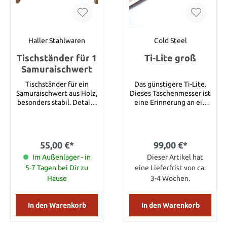
Satin Details:
Gesamtlänge: 105,41 cm
Grifflänge: 30,48 cm
Klingenlänge: 74.93 cm
Klingenmaterial:
Haller Stahlwaren
Cold Steel
Hartstahl Dieses Schwert
Tischständer für 1
ist handgeschmiedet und
Ti-Lite groß
hat eine scharfe Klinge.
Samuraischwert
Tischständer für ein
Das günstigere Ti-Lite.
Samuraischwert aus Holz,
Dieses Taschenmesser ist
besonders stabil. Details:
eine Erinnerung an ein
Breite: ca. 38 cm Höhe:
Film-Messer von James
ca. 20 cm
Dean aus den Jahren um
1950. Cold Steel hat hier
ein Messer für höchste
55,00 €*
99,00 €*
Ansprüche gestaltet. Die
Im Außenlager - in
extrem lange und
Dieser Artikel hat
schnitthaltige Klinge
5-7 Tagen bei Dir zu
eine Lieferfrist von ca.
besteht aus AUS 8A Stahl.
Hause
3-4 Wochen.
Das Griffmaterial ist
Titan, welches nur sehr
wenige Hersteller auf der
In den Warenkorb
In den Warenkorb
Welt verwenden.Auf der
Rückseite des Griffes ist