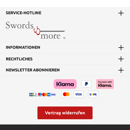
ein Metallclip
angebracht. Aufgrund des
Materials Titan läßt sich
SERVICE-HOTLINE
die Einhandbedienung
beim neuen Messer
etwas schwer bedienen,
was aber nach
mehrmaligem Öffnen
und Schließen besser
INFORMATIONEN
wird. Das Ti-Lite wie oben
beschrieben nur mit
RECHTLICHES
einem Griff aus Zytel
anstatt aus Titan und
einer Klinge aus AUS 8A
NEWSLETTER ABONNIEREN
rostfreiem Stahl. Das
Ergebnis ist ein sehr
leichtes Messer welches
bemerkenswert kräftig
und die Klinge scharf
ausgeschliffen ist.
Details: Klingenlänge:
15,24 cm Klingenstärke:
Vertrag widerrufen
0,4 cm Klingenmaterial:
AUS 8A Grifflänge: 17,78
cm Griffmaterial: Zytel
* Alle Preise inkl. gesetzl. Mehrwertsteuer zzgl.
Versandkosten
und