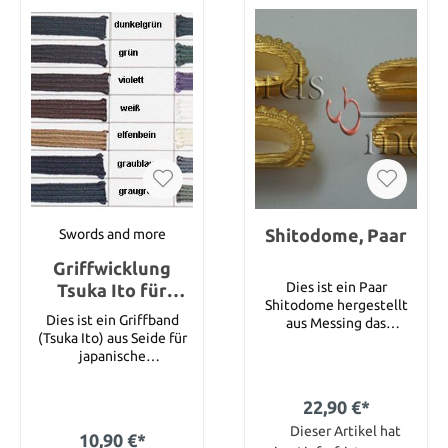
Shitodome, Paar
Swords and more
Griffwicklung
Dies ist ein Paar
Tsuka Ito für
Shitodome hergestellt
Wakizashi 8 mm
Dies ist ein Griffband
aus Messing das
Seide (1 Meter)
(Tsuka Ito) aus Seide für
nachträglich vergoldet
japanische
wurde. Die Shitodome
handgeschmiedete
gibt es in 2
Schwerter. 8mm breites
verschiedenen Größen
22,90 €*
Band ist in Regel
für Kurigata (groß, 20
ausreichend für
mm) und für Kashira
Dieser Artikel hat
10,90 €*
Wakizashis. Sie können