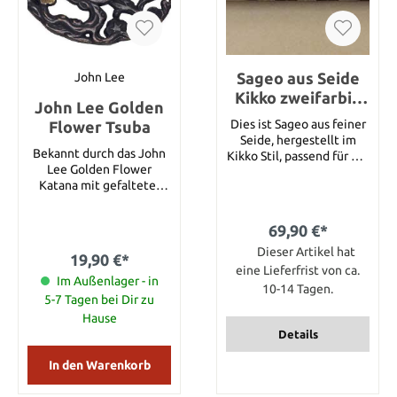
Sageo aus Seide
John Lee
Kikko zweifarbig
John Lee Golden
180 cm für Katana
Dies ist Sageo aus feiner
Flower Tsuba
Seide, hergestellt im
Bekannt durch das John
Kikko Stil, passend für ein
Lee Golden Flower
Katana. Länge 180 cm. Sie
Katana mit gefalteter
können unter den
Klinge, ist diese
folgenden Farben
außergewöhnlich schöne
auswählen : Blau-Weiß
69,90 €*
Kirschblüten-Tsuba nun
und Dunkelbraun-Weiß.
auch einzeln erhältlich.
Bitte wählen Sie zuerst
Dieser Artikel hat
19,90 €*
die Farbkombination aus
eine Lieferfrist von ca.
Im Außenlager - in
die Sie haben möchten.
10-14 Tagen.
5-7 Tagen bei Dir zu
Dieser Artikel steht für
eine Sageo in der Länge
Hause
180 cm.
Details
In den Warenkorb