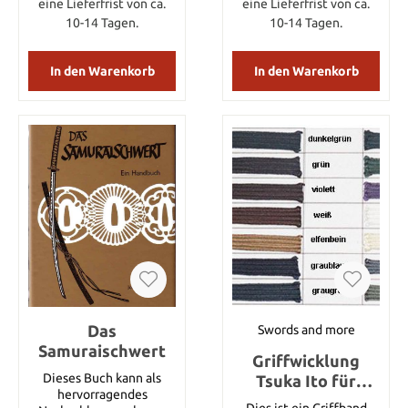
eine Lieferfrist von ca.
eine Lieferfrist von ca.
10-14 Tagen.
10-14 Tagen.
In den Warenkorb
In den Warenkorb
Das
Swords and more
Samuraischwert
Griffwicklung
Dieses Buch kann als
Tsuka Ito für
hervorragendes
Wakizashi 8 mm
Dies ist ein Griffband