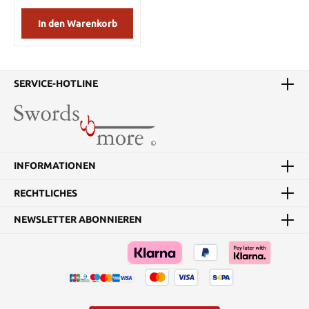
angepasst werden.
Dadurch kombinierten
In den Warenkorb
diese Wachse die besten
Naturqualitäten mit den
Vorteilen der modernen
Technologie. Die
SERVICE-HOTLINE
Mischung, die aus dieser
Forschung entwickelt
wurde, bietet langen
Schutz für alle Klassen
von Museumsexponaten.
Schließlich sorgen
Museumstechniker für
INFORMATIONEN
wichtige Sammlungen
und können nur Wachse
RECHTLICHES
verwenden, die weder
zukünftige
NEWSLETTER ABONNIEREN
Konservierungsprobleme
auslösen noch den
Schätzen wesentliche
Werte entziehen. Seit
über 40 Jahren ist
Renaissance Wachs die
Nummer 1 von Museen
für die Erhaltung von