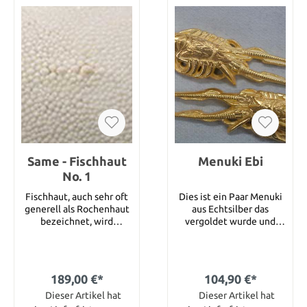
Same - Fischhaut
Menuki Ebi
No. 1
Fischhaut, auch sehr oft
Dies ist ein Paar Menuki
generell als Rochenhaut
aus Echtsilber das
bezeichnet, wird
vergoldet wurde und
verwendet für den Griff
einen Shrimps zeigt.
(Tsuka) japanischer
Größe : 52 x 13 mm
Schwerter (Katana,
Wakizashi, Bagua etc)
189,00 €*
104,90 €*
aber auch für den Griff
von Bögen oder
Dieser Artikel hat
Dieser Artikel hat