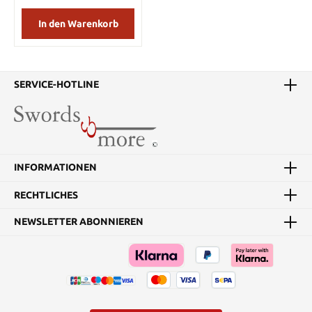
angepasst werden.
Dadurch kombinierten
In den Warenkorb
diese Wachse die besten
Naturqualitäten mit den
Vorteilen der modernen
Technologie. Die
SERVICE-HOTLINE
Mischung, die aus dieser
Forschung entwickelt
wurde, bietet langen
Schutz für alle Klassen
von Museumsexponaten.
Schließlich sorgen
Museumstechniker für
INFORMATIONEN
wichtige Sammlungen
und können nur Wachse
RECHTLICHES
verwenden, die weder
zukünftige
NEWSLETTER ABONNIEREN
Konservierungsprobleme
auslösen noch den
Schätzen wesentliche
Werte entziehen. Seit
über 40 Jahren ist
Renaissance Wachs die
Nummer 1 von Museen
für die Erhaltung von