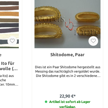
Shitodome, Paar
e
Ito für
Dies ist ein Paar Shitodome hergestellt aus
olle (1
Messing das nachträglich vergoldet wurde.
a Ito) aus
Die Shitodome gibt es in 2 verschiedenen
sche
Größen für Kurigata (groß, 20 mm) und für
10mm
Kashira (klein, 14 mm). Gemessen ist die
reichend für
Aussendimension. Bitte geben Sie bei
Bestellung die Größe die Sie wünschen an.
22,90 €*
au, violett,
Artikel ist sofort ab Lager
verfügbar.