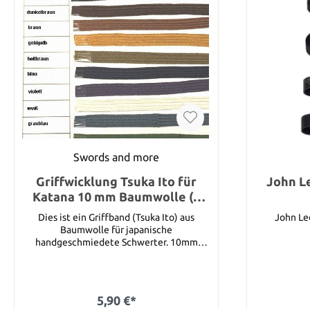
Swords and more
Griffwicklung Tsuka Ito für
John Le
Katana 10 mm Baumwolle (1
Meter)
Dies ist ein Griffband (Tsuka Ito) aus
John Lee
Baumwolle für japanische
handgeschmiedete Schwerter. 10mm
breites Band ist in Regel ausreichend für
Katanas. Sie können unter den folgenden
Farben auswählen : Schwarz, dunkelbraun,
braun, goldgelb, hellbraun, blau, violett,
5,90 €*
weiß, graublau und grün. Bitte wählen Sie