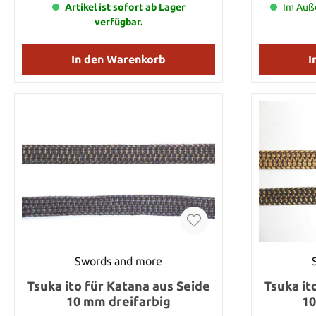
zuerst die Farbe aus die Sie haben
Artikel ist sofort ab Lager
Im Auße
möchten. Dieser Artikel steht für 1 Meter
verfügbar.
Tsuka Ito zu dem angegebenen Preis. Die
gesamte Länge Ihrer Bestellung legen Sie
durch die Anzahl dieses Artikels fest.
In den Warenkorb
I
Nehmen Sie also diesen Artikel 7 mal in
Ihren Warenkorb, so erhalten Sie von uns 7
Meter Tsuka Ito. Selbstverständlich werden
wir die Tsuka Ito in einem Stück an Sie
versenden.
Swords and more
Tsuka ito für Katana aus Seide
Tsuka it
10 mm dreifarbig
10