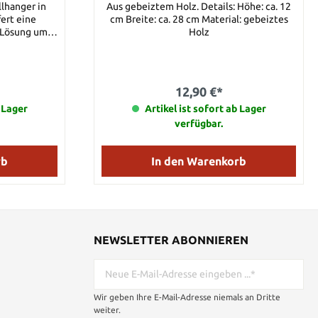
lhanger in
Aus gebeiztem Holz. Details: Höhe: ca. 12
ert eine
cm Breite: ca. 28 cm Material: gebeiztes
e Lösung um
Holz
ter an der
ann sowohl
l angebracht
it
12,90 €*
efert. Mit
ken, um
b Lager
Artikel ist sofort ab Lager
inish zu
verfügbar.
fdringlich
fen um die
ellungsstück
rb
In den Warenkorb
ein Paar.
wei.
NEWSLETTER ABONNIEREN
Wir geben Ihre E-Mail-Adresse niemals an Dritte
weiter.