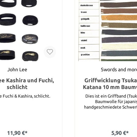
John Lee
Swords and mor
e Kashira und Fuchi,
Griffwicklung Tsuka 
schlicht
Katana 10 mm Baumw
Meter)
 Fuchi & Kashira, schlicht.
Dies ist ein Griffband (Tsuk
Baumwolle für japani
handgeschmiedete Schwerter. 
breites Band ist in Regel aus
Katanas. Sie können unter den folgenden
Farben auswählen : Schwarz, dunkelbraun,
braun, goldgelb, hellbraun, bl
11,90 €*
5,90 €*
weiß, graublau und grün. Bitte wählen Sie