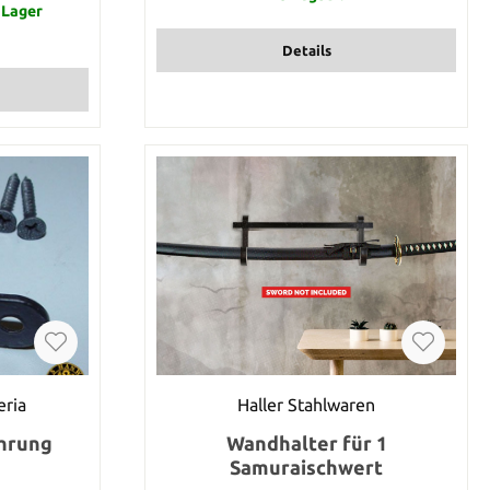
Sie haben
b Lager
 für 1 Meter
n Preis. Die
Details
ng legen Sie
kels fest.
el 7 mal in
Sie von uns 7
ndlich werden
tück an Sie
eria
Haller Stahlwaren
hrung
Wandhalter für 1
Samuraischwert