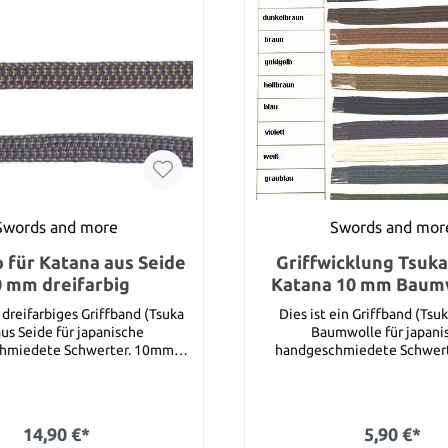
Swords and more
Swords and mor
o für Katana aus Seide
Griffwicklung Tsuka 
0 mm dreifarbig
Katana 10 mm Baumw
Meter)
n dreifarbiges Griffband (Tsuka
Dies ist ein Griffband (Tsuk
aus Seide für japanische
Baumwolle für japani
iedete Schwerter. 10mm
handgeschmiedete Schwerter. 
d ist in Regel ausreichend für
breites Band ist in Regel aus
Katanas. Sie können unter den folgenden
, dunkel blau und
Farben auswählen : Schwarz, dunkelbraun,
tt, dunkel blau und grau grün
braun, goldgelb, hellbraun, bl
14,90 €*
5,90 €*
n Sie zuerst die Farbe aus die
weiß, graublau und grün. Bitte wählen Sie