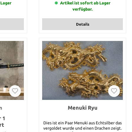
Sie haben
b Lager
für 1 Meter Tsuka Ito zu dem angegebenen
Artikel ist sofort ab Lager
 für 1 Meter
Preis. Die gesamte Länge Ihrer Bestellung
verfügbar.
n Preis. Die
legen Sie durch die Anzahl dieses Artikels
ng legen Sie
fest. Nehmen Sie also diesen Artikel 7 mal
kels fest.
in Ihren Warenkorb, so erhalten Sie von uns
Details
el 7 mal in
7 Meter Tsuka Ito. Selbstverständlich
Sie von uns 7
werden wir die Tsuka Ito in einem Stück an
ndlich werden
Sie versenden.
tück an Sie
Menuki Ryu
n
 1
Dies ist ein Paar Menuki aus Echtsilber das
rt
vergoldet wurde und einen Drachen zeigt.