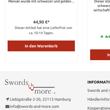
Menuki wurde mit schwarzer und goldener
Dieser st
Farbe bemalt. Größe : 39 x 14 mm
schwarz
wirtschaft
jegliche 
Wand zu p
44,90 €*
horizontal 
Dieser Artikel hat eine Lieferfrist von
w
Befestigu
ca. 10-14 Tagen.
Plasti
Art
Beschäd
vermeiden
In den Warenkorb
wurde die
Aufmerksamk
I
zu lenke
Her
INFORMAT
Swords and
Liebigstraße 2-20, 22113 Hamburg
Händlerinfo
info@swords-and-more.com
Kooperation