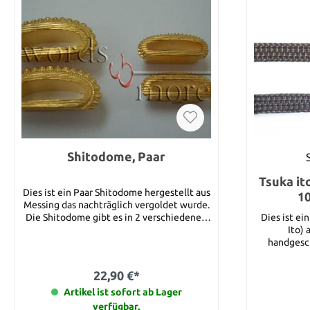
Shitodome, Paar
Tsuka it
Dies ist ein Paar Shitodome hergestellt aus
1
Messing das nachträglich vergoldet wurde.
Die Shitodome gibt es in 2 verschiedenen
Dies ist ei
Größen für Kurigata (groß, 20 mm) und für
Ito) 
Kashira (klein, 14 mm). Gemessen ist die
handgeschm
Aussendimension. Bitte geben Sie bei
breites Ban
Bestellung die Größe die Sie wünschen an.
Katanas. Sie können unter den folgenden
22,90 €*
Farben auswählen : blau
Artikel ist sofort ab Lager
gold viole
Bitte wähle
verfügbar.