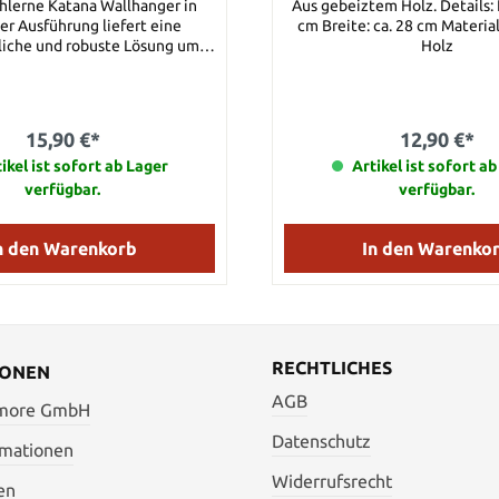
ählerne Katana Wallhanger in
Aus gebeiztem Holz. Details: Höhe: ca. 12
er Ausführung liefert eine
cm Breite: ca. 28 cm Materia
liche und robuste Lösung um
Holz
japanischen Schwerter an der
räsentieren. Er kann sowohl
als auch im Winkel angebracht
erden und wird mit
15,90 €*
12,90 €*
ngsschrauben geliefert. Mit
k überzogenem Haken, um
ikel ist sofort ab Lager
Artikel ist sofort a
igungen am Saya-Finish zu
verfügbar.
verfügbar.
. Einfach und unaufdringlich
ser Hanger entworfen um die
eit auf das Ausstellungsstück
n den Warenkorb
In den Warenko
n. Geliefert wird ein Paar.
gestellt von Hanwei.
RECHTLICHES
IONEN
AGB
 more GmbH
Datenschutz
rmationen
Widerrufsrecht
en