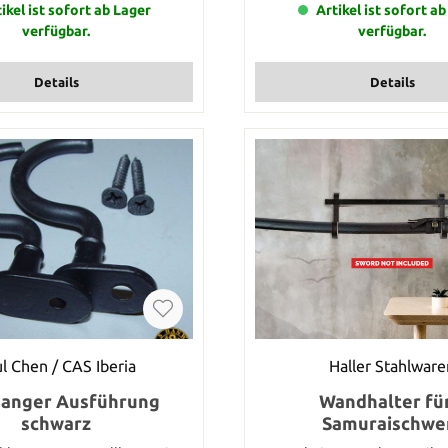
chten. Dieser Artikel steht für
ikel ist sofort ab Lager
zuerst die Farbe aus die 
Artikel ist sofort a
suka Ito zu dem angegebenen
möchten. Dieser Artikel steht
verfügbar.
verfügbar.
gesamte Länge Ihrer Bestellung
Tsuka Ito zu dem angegebene
urch die Anzahl dieses Artikels
gesamte Länge Ihrer Bestellu
 Sie also diesen Artikel 7 mal
durch die Anzahl dieses Arti
Details
Details
enkorb, so erhalten Sie von uns
Nehmen Sie also diesen Artik
suka Ito. Selbstverständlich
Ihren Warenkorb, so erhalten 
ie Tsuka Ito in einem Stück an
Meter Tsuka Ito. Selbstverstä
Sie versenden.
wir die Tsuka Ito in einem S
versenden.
l Chen / CAS Iberia
Haller Stahlware
hanger Ausführung
Wandhalter für
schwarz
Samuraischwe