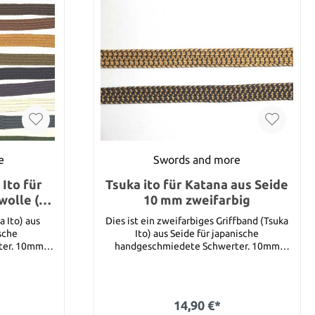
e
Swords and more
Ito für
Tsuka ito für Katana aus Seide
olle (1
10 mm zweifarbig
a Ito) aus
Dies ist ein zweifarbiges Griffband (Tsuka
sche
Ito) aus Seide für japanische
10mm
handgeschmiedete Schwerter. 10mm
reichend für
breites Band ist in Regel ausreichend für
Katanas. Sie können unter den folgenden
Farben auswählen : gold-schwarz schwarz-
au, violett,
gold Bitte wählen Sie zuerst die Farbe aus
14,90 €*
die Sie haben möchten. Dieser Artikel steht