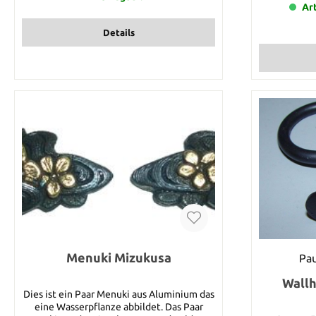
Sie haben mö
Art
1 Meter T
Preis. Die 
Details
legen Sie d
fest. Nehmen
in Ihren War
7 Meter T
werden wir d
Menuki Mizukusa
Pau
Wall
Dies ist ein Paar Menuki aus Aluminium das
eine Wasserpflanze abbildet. Das Paar