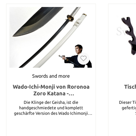
Swords and more
Wado-Ichi-Monji von Roronoa
Tisc
Zoro Katana -
Handgeschmiedet
Die Klinge der Geisha, ist die
Dieser T
handgeschmiedete und komplett
geferti
geschärfte Version des Wado Ichimonji
Katanas, welches eines der Schwerter von
Roronoa Zoro ist, einem Charakter im
beliebten Anime/Manga One Piece. Dieses
Schwert hat eine wichtige persönliche