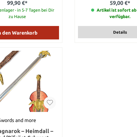
99,90 €*
59,00 €*
zur Hauptstadt des Imperi
nlager - in 5-7 Tagen bei Dir
angekommen, muss er jedoc
Artikel ist sofort a
feststellen, dass die Hauptst
zu Hause
verfügbar.
prachtvoller Ort ist, wie 
Vorstellung. Details: Gesamt
Gesamtlänge mit Scheide
n den Warenkorb
Details
Klingenlänge: 66,5 cm Griffl
Gewicht: 700 g Gewicht mit Sc
Swords and more
agnarok – Heimdall –