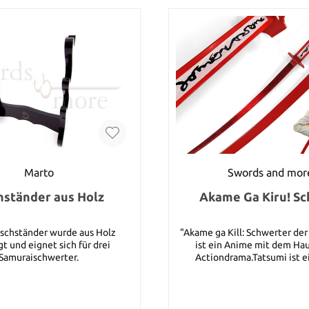
Marto
Swords and mor
hständer aus Holz
Akame Ga Kiru! S
ischständer wurde aus Holz
"Akame ga Kill: Schwerter der
gt und eignet sich für drei
ist ein Anime mit dem Ha
Samuraischwerter.
Actiondrama.Tatsumi ist e
Kämpfer aus einem unter Arm
Dorf des Imperiums. Um sein Do
zu unterstützen, macht er si
Ziel der Armee beizutreten,