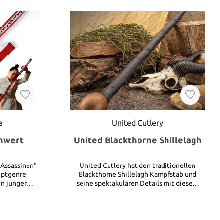
e
United Cutlery
chwert
United Blackthorne Shillelagh
 Assassinen"
United Cutlery hat den traditionellen
uptgenre
Blackthorne Shillelagh Kampfstab und
in junger
seine spektakulären Details mit diesem
ut leidenden
umwerfenden Shillelagh Kampfstab
rf finanziell
nachgebaut! Jeder Ire wäre stolz mit
ch, mit dem
diesem Shillelagh in der Hand. Der Stab
 auf den Weg
wurde im traditionellen Shillelagh Design