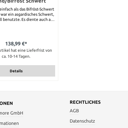
d/Bifröst Schwert
einfach als das Bifröst-Schwert
 war ein asgardisches Schwert,
l benutzte. Es diente auch als
um öffnen der Bifrost-Brücke.
s: Gesamtlänge: 152,4 cm
ge: 124 cm Grifflänge: 28 cm
rial: Edelstahl Griffmaterial:
138,99 €*
Metall
rtikel hat eine Lieferfrist von
ca. 10-14 Tagen.
Details
RECHTLICHES
IONEN
AGB
 more GmbH
Datenschutz
rmationen