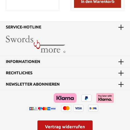
In den Warenkorb
einer nicht
reflektierenden, schwarz
oxidierten
Hartoberfläche
ausgestattet ist. Das
SERVICE-HOTLINE
moderne Design des
Stiels verwendet ein 30%
glasfaserverstärktes
Nylonmaterial, das
praktisch unzerstörbar ist
und bietet Tonnen von
INFORMATIONEN
Haltbarkeit und eine
Reihe von
Anwendungsmöglichkeit
RECHTLICHES
en. Die konturierten
Fingermulden und der
NEWSLETTER ABONNIEREN
sichere Halt machen das
M48 Naginata besonders
effektiv für Stoß- und
Hiebmanöver und bei
einer Gesamtlänge von
146,05 cm bietet es
genügend Reichweite.
Details: 2Cr13 Edelstahl
Vertrag widerrufen
Hartbeschichtung 30%