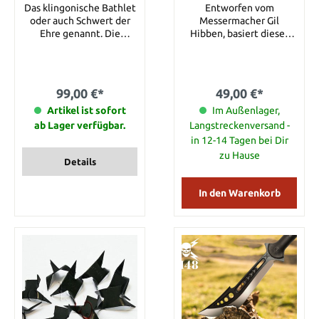
mit Cordura
Das klingonische Bathlet
Entworfen vom
oder auch Schwert der
Messermacher Gil
Ehre genannt. Die
Hibben, basiert dieses
wertvollste Waffe der
Wufmesser- Set,
Klingonen. Sehr schwer
bestehend aus 3
und sehr mächtig. Die
Wurfmessern, auf Gils
Klinge ist aus silbernem
eigenem Karate-Knife
99,00 €*
49,00 €*
Stahl. Gesamtlänge: 108
Design und ist auch als
Artikel ist sofort
cm
Jagdmesser einsetzbar.
Im Außenlager,
Die Messer sind perfekt
ab Lager verfügbar.
Langstreckenversand -
ausbalanciert um eine
in 12-14 Tagen bei Dir
gleichmäßige Drehung
zu Hause
bei korrekter Wurfweise
Details
zu gewährleisten. Mit
Cordurascheide und
In den Warenkorb
Cordura Griffwicklung.
Details: Gesamtlänge:
20,5 cm Klingenlänge: 10
cm Gewicht eines
Messers ca 160g
Klingenstärke: 0,48 cm