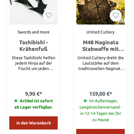
Swords and more
United Cutlery
Tashibishi -
M48 Naginata
Krähenfuß
Stabwaffe mit
Scheide
Diese Tashibishi helfen
United Cutlery dreht die
jedem Ninja auf der
Lautstärke auf dem
Flucht um jeden
traditionellen Naginata
Angreifer abzuwehren.
Markt auf, in Form von
Diese Krähenfüße landen
diesem brandneuen M48
einfach immer so, dass
Naginata. Diese
eine Spitze nach oben
aktualisierte
9,90 €*
159,00 €*
zeigt. Wird versendet im
Interpretation fügt eine
Artikel ist sofort
10er Pack.
taktische Tiefe an die
Im Außenlager,
sagenumwobenen
ab Lager verfügbar.
Langstreckenversand -
Naginata hinzu, und
in 12-14 Tagen bei Dir
kommt mit einer
zu Hause
massiven, 25,4 cm langen
In den Warenkorb
Klinge aus gehärtetem
2Cr13 Edelstahl, das mit