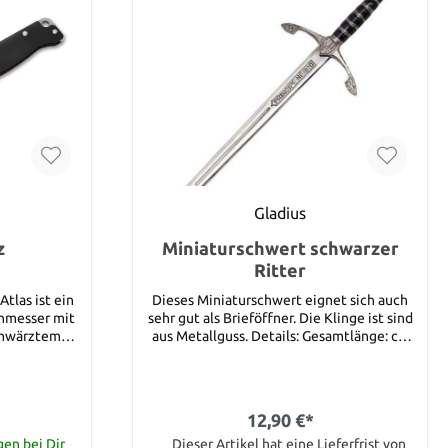
Gladius
z
Miniaturschwert schwarzer
Ritter
tlas ist ein
Dieses Miniaturschwert eignet sich auch
enmesser mit
sehr gut als Brieföffner. Die Klinge ist sind
chwärztem
aus Metallguss. Details: Gesamtlänge: ca.
stische
15,5 cm Klingenmaterial: Metallguss
st und macht
perfekten
agen. Die
12,90 €*
us 12C27 wird
wältigt alle
gen bei Dir
Dieser Artikel hat eine Lieferfrist von