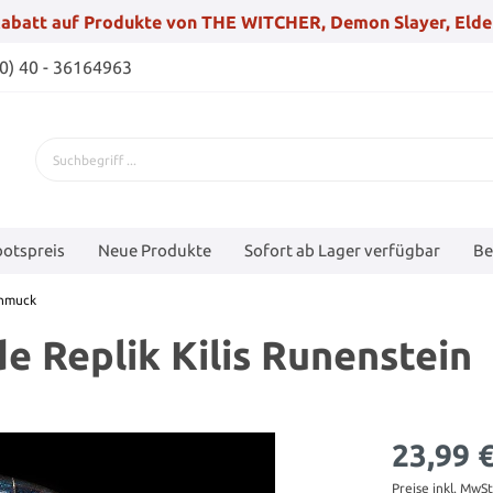
abatt auf Produkte von THE WITCHER, Demon Slayer, Elde
(0) 40 - 36164963
otspreis
Neue Produkte
Sofort ab Lager verfügbar
Be
hmuck
e Replik Kilis Runenstein
23,99 
Preise inkl. MwS