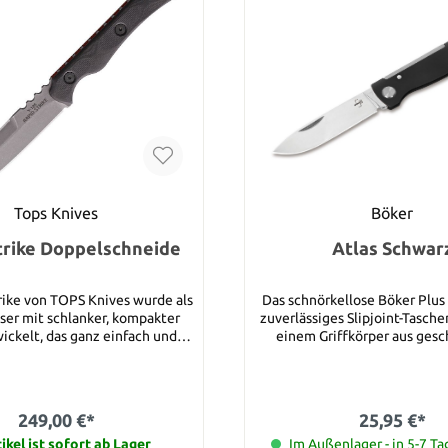
Tops Knives
Böker
trike Doppelschneide
Atlas Schwar
rike von TOPS Knives wurde als
Das schnörkellose Böker Plus A
er mit schlanker, kompakter
zuverlässiges Slipjoint-Tasch
ickelt, das ganz einfach und
einem Griffkörper aus ges
 getragen werden kann. Die
Edelstahl. Die minimali
nte ist groß genug, um gute
Konstruktion ist überaus robu
tiche zu ermöglichen. Sie ist
das handliche Messer zum 
 alltäglichere Aufgabe, wie das
Begleiter in allen Lebensl
249,00 €*
25,95 €*
hres Steaks, geeignet. Egal ob
satinierte Droppoint-Klinge a
satz sind, Ihre Nachbarschaft
ikel ist sofort ab Lager
per Nagelhau geöffnet und be
Im Außenlager - in 5-7 Ta