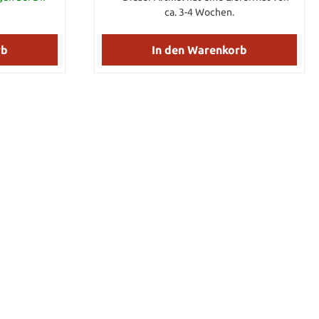
 des Alltags
ca. 3-4 Wochen.
se und Clip
nge: 16,4 cm
cht: 75 g
rb
In den Warenkorb
enmaterial:
l Verschluss: