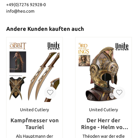
+49(0)7276 92928-0
info@heo.com
Andere Kunden kauften auch
United Cutlery
United Cutlery
Kampfmesser von
Der Herr der
Tauriel
Ringe - Helm von
König Theoden –
Als Hauptmann der
Théoden war der edle