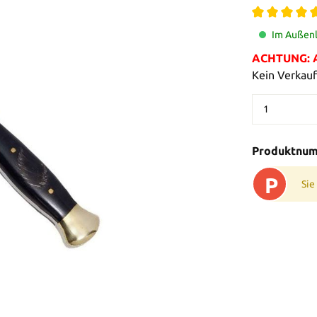
Im Außenla
ACHTUNG: Al
Kein Verkauf
Produktnu
P
Sie