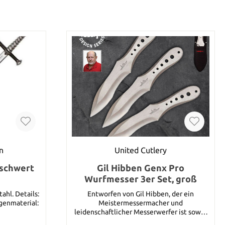
n
United Cutlery
rschwert
Gil Hibben Genx Pro
Wurfmesser 3er Set, groß
etails:
Entworfen von Gil Hibben, der ein
genmaterial:
Meistermessermacher und
leidenschaftlicher Messerwerfer ist sowie
Autor des Hibben