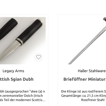
Legacy Arms
Haller Stahlware
ttish Sgian Dubh
Brieföffner Miniatu
ubh (ausgesprochen "skee (a) n
Die Klinge ist aus rostfreiem Stahl. D
in zeremonieller Dolch (Irisch
Gesamtlänge: ca. 21,5 cm Klin
 als Teil der modernen Scottish
Rostfreier Stahl
eidung zusammen mit dem Kilt