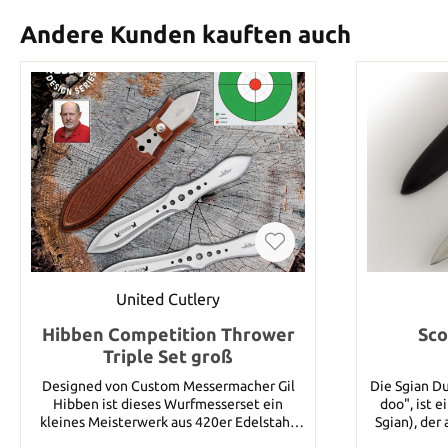
Andere Kunden kauften auch
United Cutlery
Hibben Competition Thrower
Sco
Triple Set groß
Designed von Custom Messermacher Gil
Die Sgian D
Hibben ist dieses Wurfmesserset ein
doo", ist e
kleines Meisterwerk aus 420er Edelstahl.
Sgian), der
Geliefert werden 3 Wurfmesser a 30,8 cm
Highland Kl