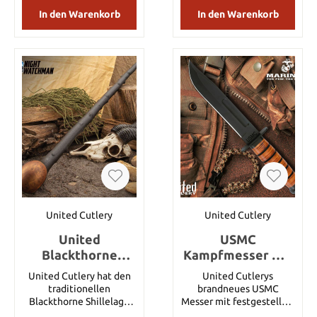
29,2 cm Klingenmaterial:
sorgt für sicheren Halt,
In den Warenkorb
In den Warenkorb
Edelstahl Griffmaterial:
während Sie dieses
Kraton Gewicht: ca. 363 g
mächtige Schwert
führen. Tragen Sie es in
der verstärkten
Nylonscheide. Details:
Rasiermesserscharfe,
schwarz überzogene
Scheide aus 1060
Karbonstahl Rutschfester
TPR gummierter Griff
Durchdringende Klinge
für tiefe Penetration
Verstärkte Nylon-
Gürtelscheide
Klingenlänge 42.23cm
Klingendicke: ca. 3,2 mm
United Cutlery
United Cutlery
Gesamtlänge 60.96cm
United
USMC
Blackthorne
Kampfmesser mit
Shillelagh
Scheide
United Cutlery hat den
United Cutlerys
traditionellen
brandneues USMC
Blackthorne Shillelagh
Messer mit festgestellter
Kampfstab und seine
Klinge ist mit einer