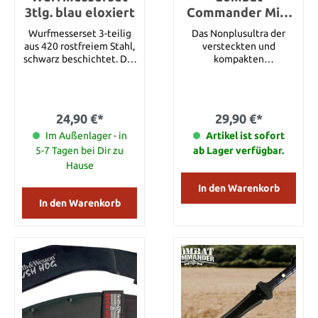
3tlg. blau eloxiert
Commander Mini
Stiefelmesser
Wurfmesserset 3-teilig
Das Nonplusultra der
Schwarz
aus 420 rostfreiem Stahl,
versteckten und
schwarz beschichtet. Die
kompakten
Klingenspitzen sind blau
Selbstverteidigung:
eloxiert. In Nylonscheide.
Dieses
Gesamtlänge 185 mm
Unterkommandanten-
Gewicht 65 g
Stiefelmesser ist diskret
24,90 €*
29,90 €*
und jederzeit in
Im Außenlager - in
Reichweite. Die
Artikel ist sofort
eingespritzte Scheide
5-7 Tagen bei Dir zu
ab Lager verfügbar.
mit Nylonbändel stellt
Hause
sicher, dass es im Falle
eines Angriffs immer zur
In den Warenkorb
Hand ist. Der stabile und
In den Warenkorb
für einen sicheren Griff
strukturierte, schlagfeste
Griff aus TPR ist mit einer
Fangriemenöse aus
Messing ausgestattet.
Die rasiermesserscharfe
AUS-6 Klinge ist
zweischneidig und
verfügt über eine