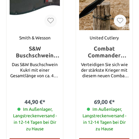
Blutrille, um bei Hieb-
und Stoßbewegungen
extreme Schnitte
zufügen zu können. Der
ausgedehnte TPR
Handschutz stellt sicher,
dass die eigenen Hände
Smith & Wesson
United Cutlery
bei der Benutzung keine
S&W
Combat
Verletzungen erfahren.
Details: Gesamtlänge:
Buschschwein
Commander
12,7 cm Klingenlänge: 6,3
Kukri
Gladiatorenschwe
Das S&W Buschschwein
Verteidigen Sie sich wie
cm Klingenstahl:
rt
Kukri mit einer
der stärkste Krieger mit
Anodisierter AUS-6
Gesamtlänge von ca. 42,5
diesem neuen Combat
Griffmaterial:
cm bietet eine ca. 29,2
Commander
Schlagfestes TPR Die
cm lange, schwarze,
Gladiatorenschwert von
schwarze Variante
pulverbeschichtete
United Cutlery. Das
verfügt über eine
Edelstahlklinge im Kukri
Combat Commander
teilweise gezahnte
44,90 €*
69,00 €*
Stil. Der schwarze Kraton
Gladiatorenschwert ist
Klinge.
Griff verfügt über ein
Im Außenlager,
ein kraftvolles Stück
Im Außenlager,
Trageband. Inkl.
dicker,
Langstreckenversand -
Langstreckenversand -
schwarzer, schwerer
rasiermesserscharfer
in 12-14 Tagen bei Dir
in 12-14 Tagen bei Dir
Cordura Gürtelscheide.
1060 Karbonstahl, der
zu Hause
zu Hause
Details: Gesamtlänge: ca.
ideal zur Verteidigung ist.
42,5 cm Klingenlänge: ca.
Der TPR gummierte Griff