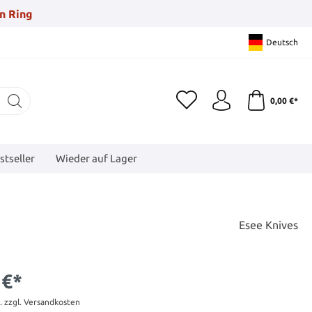
n Ring
Deutsch
0,00 €*
stseller
Wieder auf Lager
Esee Knives
 €*
t. zzgl. Versandkosten