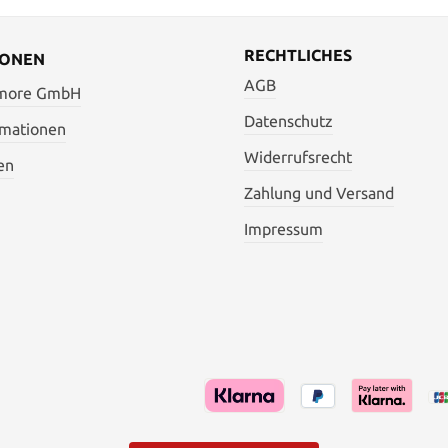
ber in keinem Fall schwerer
ge: 9,60 cm Gewicht: 103 gr.
RECHTLICHES
IONEN
: 22,20 cm Griffmaterial: FRN
AGB
ial: Stahl Verschlußart: Lock-
 more GmbH
Datenschutz
er mit 3 verschiedenen
rmationen
enformen zu erwerben !
Widerrufsrecht
en
Zahlung und Versand
Impressum