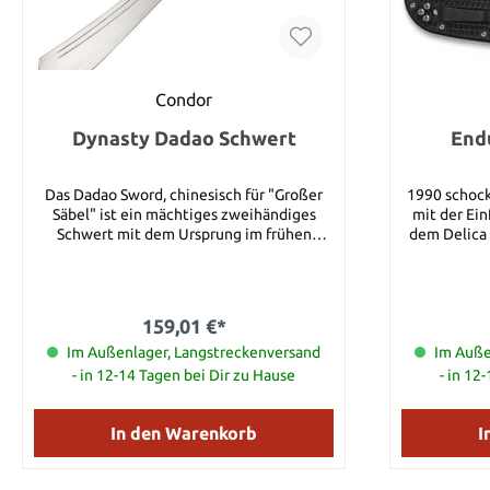
Condor
Dynasty Dadao Schwert
End
Das Dadao Sword, chinesisch für "Großer
1990 schoc
Säbel" ist ein mächtiges zweihändiges
mit der Ei
Schwert mit dem Ursprung im frühen
dem Delica
chinesischen Kaiserreich. Klingenstahl:
die ersten 
1075HCS Griffmaterial: Walnussholz
Einhandme
Klingenlänge: 54 cm Gesamtlänge: 81 cm
jederman l
Klingenstärke: 6 mm Gewicht ohne
Messer war
159,01 €*
Scheide: 1,32 kg Gewicht mit Scheide: 1,58
und das h
Im Außenlager, Langstreckenversand
kg Scheide: Inkl. Lederscheide
geändert ! Nachdem die Modelle immer
Im Auße
wieder weit
- in 12-14 Tagen bei Dir zu Hause
- in 12
nun die ne
verfügt übe
die das E
In den Warenkorb
I
einfach macht. Der Griff ist durch F
verstärkt u
skelettierte