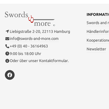
stärker a
machen. Details Klingenstahl: VG-10
Klingenlän
INFORMAT
Gesamtlänge
Linermater
Swords and
back Bitte beachten Sie die Option dieses
Mess
Liebigstraße 2-20, 22113 Hamburg
Händlerinfo
Kling
info@swords-and-more.com
Kooperation
+49 (0) 40 - 36164963
Newsletter
9:00 bis 18:00 Uhr
Oder über unser
Kontaktformular
.