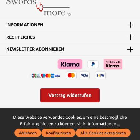
Klingen Breite: 10 cm
INFORMATIONEN
RECHTLICHES
NEWSLETTER ABONNIEREN
Vertrag widerrufen
* Alle Preise inkl. gesetzl. Mehrwertsteuer zzgl.
Versandkosten
und
Diese Website verwendet Cookies, um eine bestmögliche
ggf. Nachnahmegebühren, wenn nicht anders angegeben.
Erfahrung bieten zu können.
Mehr Informationen ...
© Swords and more | Powered by Butterflies IT - die
Ablehnen
Konfigurieren
Alle Cookies akzeptieren
Softwareentwickler