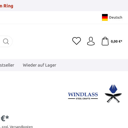
n Ring
Deutsch
0,00 €*
stseller
Wieder auf Lager
 €*
t. zzgl. Versandkosten