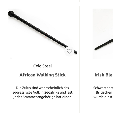
Cold Steel
African Walking Stick
Irish Bl
Die Zulus sind wahrscheinlich das
Schwarzdorn 
aggressivste Volk in Südafrika und fast
Britischen
jeder Stammesangehörige hat einen
wurde einst
Gehstock. Der Päsident von Cold Steel,
Spazierstöc
Lynn C. Thompson jagt regelmäßig in Afrika
waren diese 
und hat eine recht große Sammlung von
122 cm lan