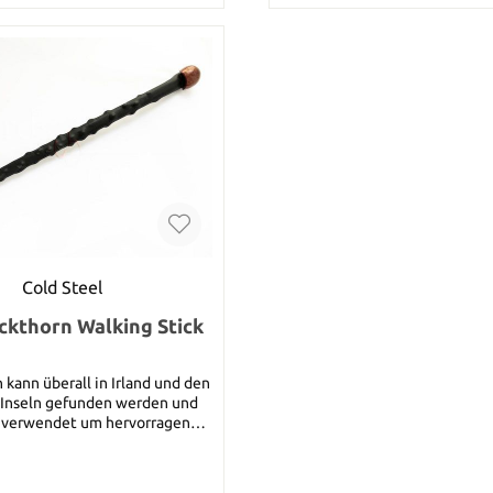
sicherlich ein ungewöhnl
vieldiskutiertes Stück ei
Sammlung. Spezifikationen: Gesamtlänge:
150 cm Material: Polypropyl
1361 g
Cold Steel
ackthorn Walking Stick
kann überall in Irland und den
 Inseln gefunden werden und
 verwendet um hervorragende
ke herzustellen. Ursprünglich
Spazierstöcke allerdings 61 bis
ge Shillelaghs, traditionelle