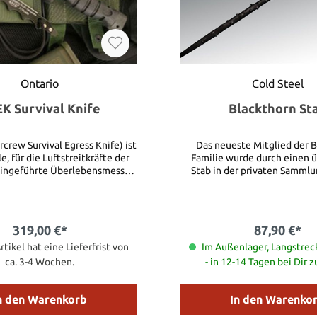
Ontario
Cold Steel
K Survival Knife
Blackthorn St
rcrew Survival Egress Knife) ist
Das neueste Mitglied der 
le, für die Luftstreitkräfte der
Familie wurde durch einen 
eingeführte Überlebensmesser.
Stab in der privaten Samml
ch getestet, hat es alle
Firmenpräsidenten Lynn C
ngen die das Militär stellte
inspiriert und ist der dickste 
it Plexiglasbrecher, Hammer,
je gemacht haben! Der neue
ge, Löchern für ein Trageband,
Stab (ca. 1,50 m lang) repräs
319,00 €*
87,90 €*
chutz, Schraubenzieher und
Ergebnis jahrelanger, teurer
5
rtikel hat eine Lieferfrist von
und Entwicklungen im Ber
Im Außenlager, Langstre
tahlklinge Klingenstärke: 0,48
Spritzgusses und der Produ
ca. 3-4 Wochen.
- in 12-14 Tagen bei Dir 
 Gesamtlänge: 26,04
schlagzähem Polymers. Dieser riesige
 Härtegrad: Rc 50-54
Wanderstab mit seinem ru
Holzeffekt, den „abgehackten
n den Warenkorb
In den Warenko
dem polierten Griff aus unech