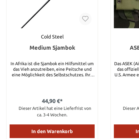
Cold Steel
Medium Sjambok
ASE
In Afrika ist die Sjambok ein Hilfsmittel um
Das ASEK (Ai
das Vieh anzutreiben, eine Peitsche und
das offiziel
eine Möglichkeit des Selbstschutzes. Ihre
U.S. Armee 
beträchtliche Reichweite, die
Mehrfa
Geschwindigkeit und der kräftige Aufprall
Anforderu
sind unschlagbar. Die Sjambok ist aus
erfüllt. M
schwarzem Plastik hergestellt. Es ist
Sägezahnklin
44,90 €*
dieselbe Art wie auch die afrikanische
Isoliers
Polizei sie benutzt. Gesamtlänge: 104,14
Dieser Artikel hat eine Lieferfrist von
Schleifstein. Details: Klingenmaterial: 109
Dieser A
cm Klingendurchmesser Ende: 2,54 cm
Kohlenstoffs
ca. 3-4 Wochen.
Klingendurchmesser Spitze: 0,95 cm
cm Klingenlänge: 12,7
Scheide: Extrudiertes schwarzes Plastik
cm
In den Warenkorb
I