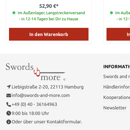
original afrikanischen Gehstöcken aus den
Waffen
52,90 €*
unterschiedlichsten Hölzern gefertigt. Da
Bevölkeru
er selbst ein großer Bewunderer dieser
Im Außenlager, Langstreckenversand
tödlich
Im Auße
Gehstöcke ist hat Cold Steel nun einen
Engländer
- in 12-14 Tagen bei Dir zu Hause
- in 12
solchen nachgebildet aus dem bekannten
dieses Ver
Polypropylen. Details Gesamtlänge 93,98
die Iren ihr
cm Kopfgröße 6,98 cm Gewicht 708,4 g
langen Spazierstock. Di
In den Warenkorb
I
Durchmesser 4,44 cm auf 3,17 cm Material
hat den orig
Polypropylen
Polypropyle
Stock alle 
jedoch d
Spazierstoc
eines Samm
INFORMAT
des Polypr
kann nic
Swords and
zersplitter
leicht zu pflegen. Details: K
Liebigstraße 2-20, 22113 Hamburg
Händlerinfo
Gesamtlänge
info@swords-and-more.com
Dicke (H
Kooperation
+49 (0) 40 - 36164963
Newsletter
9:00 bis 18:00 Uhr
Oder über unser
Kontaktformular
.