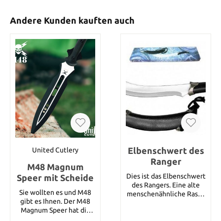
Andere Kunden kauften auch
Elbenschwert des
United Cutlery
Ranger
M48 Magnum
Dies ist das Elbenschwert
Speer mit Scheide
des Rangers. Eine alte
Sie wollten es und M48
menschenähnliche Rasse
gibt es Ihnen. Der M48
aus Mittelerde, Elben
Magnum Speer hat die
sind nobel, elegant und
beeindruckende
magisch harmonische