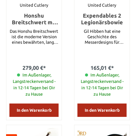
United Cutlery
United Cutlery
Honshu
Expendables 2
Breitschwert mit
Legionärsbowie
Scheide
Das Honshu Breitschwert
Gil Hibben hat eine
ist die moderne Version
Geschichte des
eines bewährten, lange
Messerdesigns für
erprobten
Sylvester Stallone´s
Schwertdesigns mit
Filme, die bereits auf das
schlankem, robustem,
Rambo III Bowie
taktischem Aufbau und
zurückgeht. Stallone
279,00 €*
165,01 €*
einer perfekten Klinge-
beauftragte Gil mehrere
zu-Heft-Balance. Es hat
Im Außenlager,
Messer für The
Im Außenlager,
eine rasiermesserscharfe,
Expendables und The
Langstreckenversand -
Langstreckenversand -
84,8 cm lange Klinge aus
Expendables 2 zu
in 12-14 Tagen bei Dir
in 12-14 Tagen bei Dir
1060 Hartstahl mit
entwerfen. Eines von
zu Hause
zu Hause
partieller Hohlkehle, die
ihnen war ein nie zuvor
zum kräftigen,
produziertes, speziell
traditionellen
angefertigtes
In den Warenkorb
In den Warenkorb
Handschutz reicht. Der
Legionärsbowie. Das
raue TPR-Griff bietet
Legionär bietet eine ca.
Ihnen einen rutschfesten
24 cm lange Klinge aus
Halt und sowohl
rostfreiem,
Handschutz als auch
hochglanzpolierten