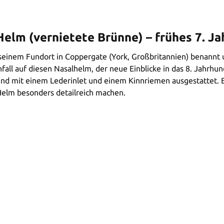
lm (vernietete Brünne) – frühes 7. J
ch seinem Fundort in Coppergate (York, Großbritannien) benan
all auf diesen Nasalhelm, der neue Einblicke in das 8. Jahrhu
und mit einem Lederinlet und einem Kinnriemen ausgestattet. B
r Helm besonders detailreich machen.