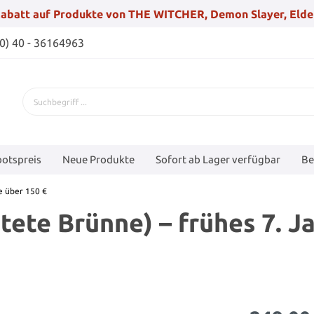
abatt auf Produkte von THE WITCHER, Demon Slayer, Elde
(0) 40 - 36164963
otspreis
Neue Produkte
Sofort ab Lager verfügbar
Be
 über 150 €
ete Brünne) – frühes 7. J