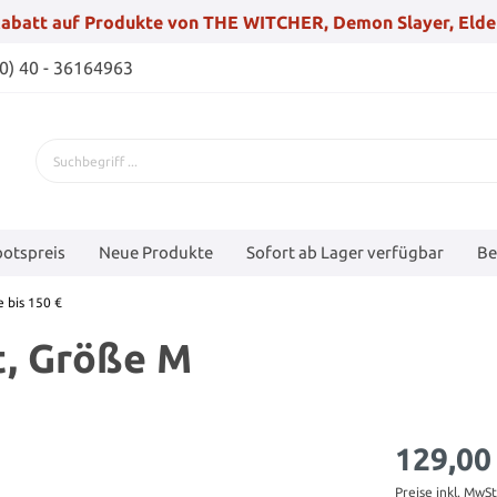
abatt auf Produkte von THE WITCHER, Demon Slayer, Elde
(0) 40 - 36164963
otspreis
Neue Produkte
Sofort ab Lager verfügbar
Be
 bis 150 €
t, Größe M
129,00
Preise inkl. MwS