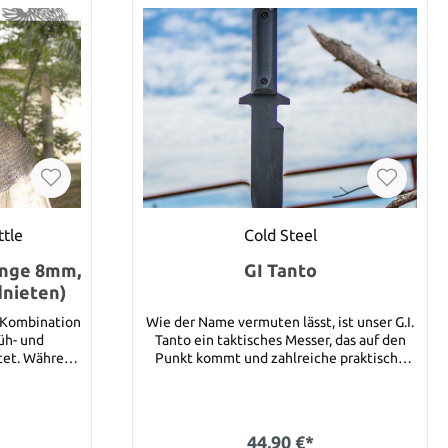
ttle
Cold Steel
inge 8mm,
GI Tanto
dnieten)
 Kombination
Wie der Name vermuten lässt, ist unser G.I.
üh- und
Tanto ein taktisches Messer, das auf den
itet. Während
Punkt kommt und zahlreiche praktische
ttelalter
Einsatzmöglichkeiten bietet. Es mag
lagwirkung
schlank und schnörkellos sein, aber es zeigt
 darüber
Leistung, wenn es darauf ankommt! Die
ttenhaube
breite Tanto-Klinge, die eingebaute
44,90 €*
be von Get
Parierstange und die Griffschalen aus