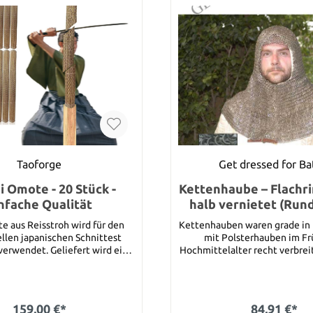
Taoforge
Get dressed for Ba
 Omote - 20 Stück -
Kettenhaube – Flachr
nfache Qualität
halb vernietet (Run
e aus Reisstroh wird für den
Kettenhauben waren grade in
ellen japanischen Schnittest
mit Polsterhauben im Fr
verwendet. Geliefert wird eine
Hochmittelalter recht verbre
 Matte in der Dimension 180 *
der gepolsterte Teil der Mi
Rüstung gegen stumpfe Sch
mit Silikon Pad und in einer
schützte, verhinderte das
e ausgeliefert, so können wir
getragene Geflecht der Ke
159,00 €*
84,91 €*
n, dass die Matten kein Wasser
Schnitte. Diese Kettenhau