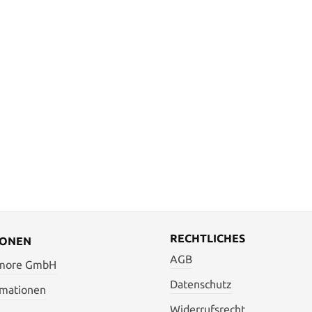
zdem traditionell schneiden
alität mit der hohen Qualität,
 sehr leicht feststellen, dass
 Qualität im gerollten und
hten Zustand etwa doppelt
erstand gibt wie die einfache
Oder anders ausgedrückt, die
tät ist doppelt so schwer zu
ie die einfache Qualität. Das
geblich an dem verwendeten
bst und der Dichte der Fasern.
 bei der Tatami omote - hohe
wesentlich höher als bei der
eachten Sie: Der
te Ständer gehört NICHT zum
Lieferumfang.
RECHTLICHES
IONEN
AGB
 more GmbH
Datenschutz
rmationen
Widerrufsrecht