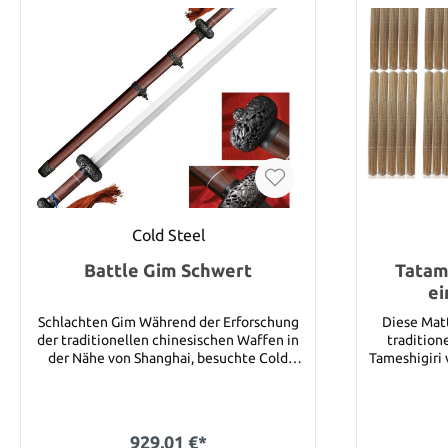
Cold Steel
Battle Gim Schwert
Tatami
ei
Schlachten Gim Während der Erforschung
Diese Matt
der traditionellen chinesischen Waffen in
tradition
der Nähe von Shanghai, besuchte Cold
Tameshigiri 
Steel einen aufstrebenden Sammler, der
vorgerollte
eine alte Wu Jian oder Kampf Gim besaß.
90 cm. Die Matte ist einzeln umverpackt
Das Aussehen und der Kampfgeist waren so
und wird 
einzigartig und beeindruckend, dass Cold
Schutzfoli
929,01 €*
Steel diese Waffe an seine Kunden
sicherstelle